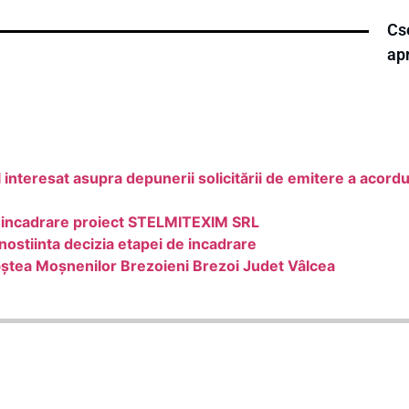
Cse
ap
nteresat asupra depunerii solicitării de emitere a acord
de incadrare proiect STELMITEXIM SRL
nostiinta decizia etapei de incadrare
ștea Moșnenilor Brezoieni Brezoi Judet Vâlcea