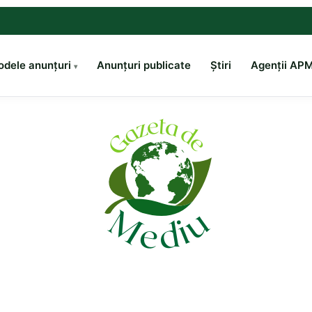
dele anunțuri
Anunțuri publicate
Știri
Agenții AP