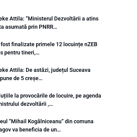
ke Attila: ”Ministerul Dezvoltării a atins
nta asumată prin PNRR…
fost finalizate primele 12 locuințe nZEB
s pentru tineri,…
ke Attila: De astăzi, județul Suceava
spune de 5 creșe…
uțiile la provocările de locuire, pe agenda
istrului dezvoltării ,…
ceul ”Mihail Kogălniceanu” din comuna
agov va beneficia de un…