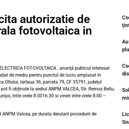
ta autorizatie de
Cse
ți
ala fotovoltaica in
Au 
plu
Cse
A ELECTRICA FOTOVOLTAICA , anunţă publicul interesat
di
izaţiei de mediu pentru punctul de lucru amplasat în
a Oltului, tarlaua 36, parcela 79, CF 35791, județul
pot fi obţinute la sediul ANPM VALCEA, Str. Remus Bellu,
Sol
nijoi, între orele 8:0016:30 si vineri intre orele 8:00 –
min
ul ANPM Valcea, pe durata derularii procedurii de
Li
Sn