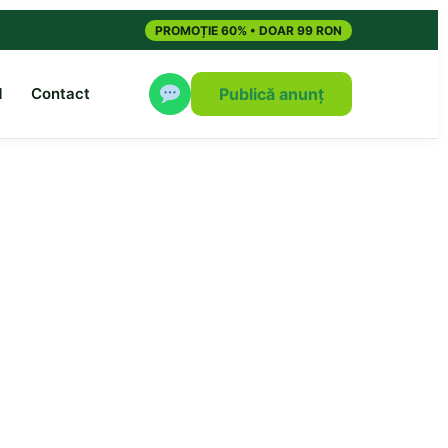
PROMOȚIE 60% • DOAR 99 RON
M
Contact
Publică anunț