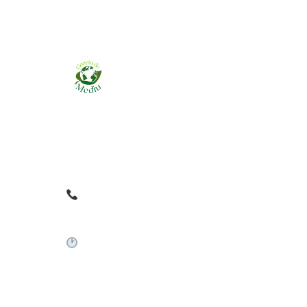
Ziarul online pentru publicarea anunțurilor
obligatorii de mediu cerute de ANMAP, APM și
instituțiile abilitate. Dovadă pe loc, acceptat în
toată România.
0759 858 820
✉
gazetamediu@gmail.com
Sistem automat 24/7