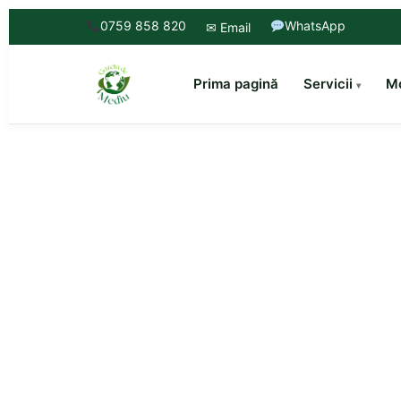
0759 858 820
WhatsApp
✉ Email
Prima pagină
Servicii
Mo