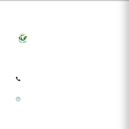
Ziarul online pentru publicarea anunțurilor obligatorii
de mediu cerute de ANMAP, APM și instituțiile
abilitate. Dovadă pe loc, acceptat în toată România.
0759 858 820
✉
gazetamediu@gmail.com
Sistem automat 24/7
SERVICII PUBLICARE
Publică anunț APM