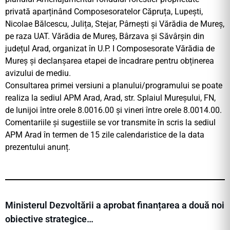
privată aparținând Composesoratelor Căpruța, Lupești,
Nicolae Bălcescu, Julița, Stejar, Pârnești și Vărădia de Mureș,
pe raza UAT. Vărădia de Mureș, Bârzava și Săvârșin din
județul Arad, organizat în U.P. I Composesorate Vărădia de
Mureș și declanșarea etapei de încadrare pentru obținerea
avizului de mediu.
Consultarea primei versiuni a planului/programului se poate
realiza la sediul APM Arad, Arad, str. Splaiul Mureșului, FN,
de lunijoi între orele 8.0016.00 și vineri între orele 8.0014.00.
Comentariile și sugestiile se vor transmite în scris la sediul
APM Arad în termen de 15 zile calendaristice de la data
prezentului anunț.
Ministerul Dezvoltării a aprobat finanțarea a două noi
obiective strategice…