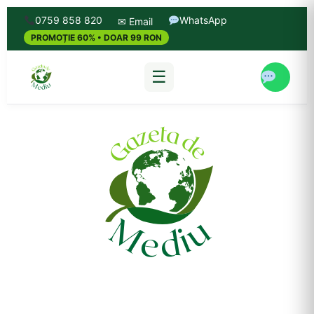
0759 858 820
WhatsApp
✉ Email
PROMOȚIE 60% • DOAR 99 RON
☰