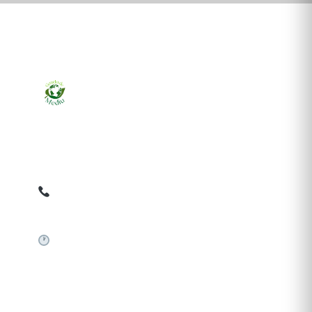
Ziarul online pentru publicarea anunțurilor obligatorii
de mediu cerute de ANMAP, APM și instituțiile
abilitate. Dovadă pe loc, acceptat în toată România.
0759 858 820
✉
gazetamediu@gmail.com
Sistem automat 24/7
SERVICII PUBLICARE
Publică anunț APM