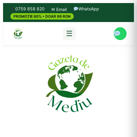
0759 858 820
WhatsApp
✉ Email
PROMOȚIE 60% • DOAR 99 RON
☰