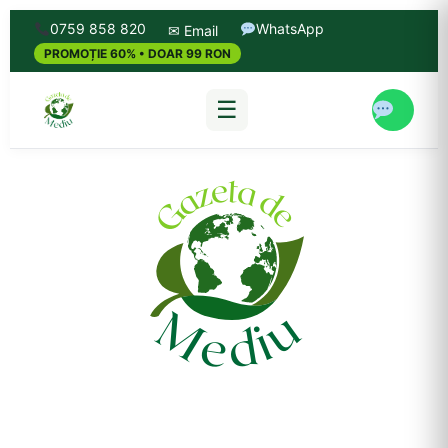
0759 858 820
WhatsApp
✉ Email
PROMOȚIE 60% • DOAR 99 RON
☰