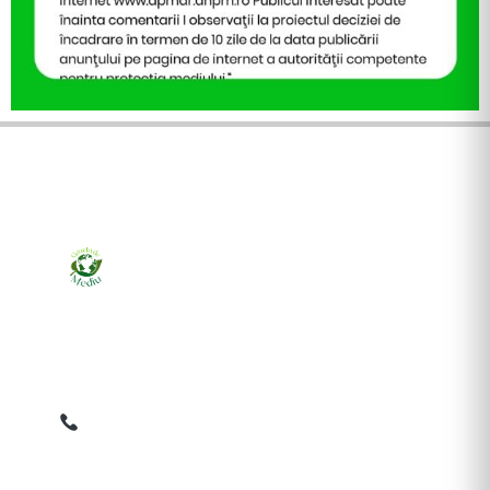
Ziarul online pentru publicarea anunțurilor obligatorii
de mediu cerute de ANMAP, APM și instituțiile
abilitate. Dovadă pe loc, acceptat în toată România.
0759 858 820
✉
gazetamediu@gmail.com