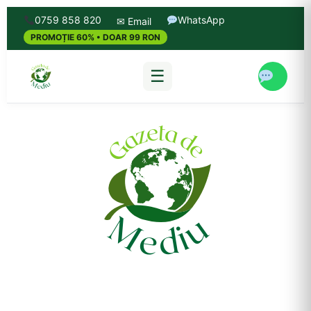
0759 858 820
WhatsApp
✉ Email
PROMOȚIE 60% • DOAR 99 RON
☰