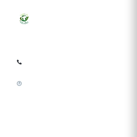
Ziarul online pentru publicarea anunțurilor obligatorii
de mediu cerute de ANMAP, APM și instituțiile
abilitate. Dovadă pe loc, acceptat în toată România.
0759 858 820
✉
gazetamediu@gmail.com
Sistem automat 24/7
SERVICII PUBLICARE
Publică anunț APM
Autorizație construire
Comunicat de presă PNRR