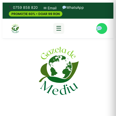
0759 858 820
WhatsApp
✉ Email
PROMOȚIE 60% • DOAR 99 RON
☰