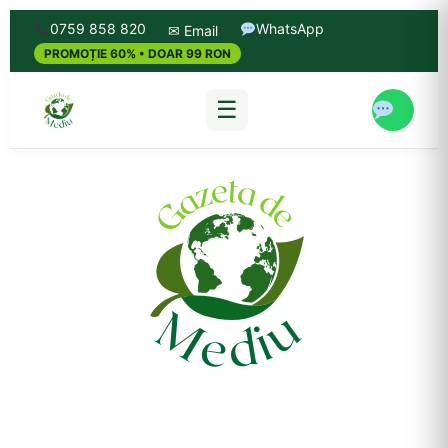
0759 858 820
WhatsApp
✉ Email
PROMOȚIE 60% • DOAR 99 RON
☰