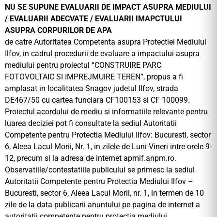
NU SE SUPUNE EVALUARII DE IMPACT ASUPRA MEDIULUI
/ EVALUARII ADECVATE / EVALUARII IMAPCTULUI
ASUPRA CORPURILOR DE APA
de catre Autoritatea Competenta asupra Protectiei Mediului
Ilfov, in cadrul procedurii de evaluare a impactului asupra
mediului pentru proiectul “CONSTRUIRE PARC
FOTOVOLTAIC SI IMPREJMUIRE TEREN”, propus a fi
amplasat in localitatea Snagov judetul Ilfov, strada
DE467/50 cu cartea funciara CF100153 si CF 100099.
Proiectul acordului de mediu si informatiile relevante pentru
luarea deciziei pot fi consultate la sediul Autoritatii
Competente pentru Protectia Mediului Ilfov: Bucuresti, sector
6, Aleea Lacul Morii, Nr. 1, in zilele de Luni-Vineri intre orele 9-
12, precum si la adresa de internet apmif.anpm.ro.
Observatiile/contestatiile publicului se primesc la sediul
Autoritatii Competente pentru Protectia Mediului Ilfov –
Bucuresti, sector 6, Aleea Lacul Morii, nr. 1, in termen de 10
zile de la data publicarii anuntului pe pagina de internet a
autoritatii competente pentru protectia mediului.