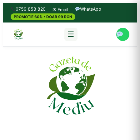
0759 858 820
WhatsApp
✉ Email
PROMOȚIE 60% • DOAR 99 RON
☰