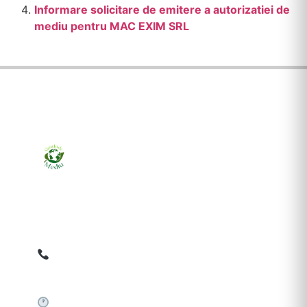
Informare solicitare de emitere a autorizatiei de
mediu pentru MAC EXIM SRL
Ziarul online pentru publicarea anunțurilor obligatorii
de mediu cerute de ANMAP, APM și instituțiile
abilitate. Dovadă pe loc, acceptat în toată România.
0759 858 820
✉
gazetamediu@gmail.com
Sistem automat 24/7