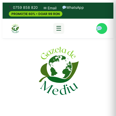
0759 858 820
WhatsApp
✉ Email
PROMOȚIE 60% • DOAR 99 RON
☰