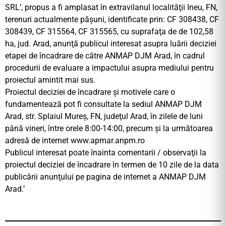
SRL’, propus a fi amplasat în extravilanul localităţii Ineu, FN,
terenuri actualmente păşuni, identificate prin: CF 308438, CF
308439, CF 315564, CF 315565, cu suprafaţa de de 102,58
ha, jud. Arad, anunţă publicul interesat asupra luării deciziei
etapei de încadrare de către ANMAP DJM Arad, în cadrul
procedurii de evaluare a impactului asupra mediului pentru
proiectul amintit mai sus.
Proiectul deciziei de încadrare şi motivele care o
fundamentează pot fi consultate la sediul ANMAP DJM
Arad, str. Splaiul Mureş, FN, judeţul Arad, în zilele de luni
până vineri, între orele 8:00-14:00, precum şi la următoarea
adresă de internet www.apmar.anpm.ro
Publicul interesat poate înainta comentarii / observaţii la
proiectul deciziei de încadrare în termen de 10 zile de la data
publicării anunţului pe pagina de internet a ANMAP DJM
Arad.’