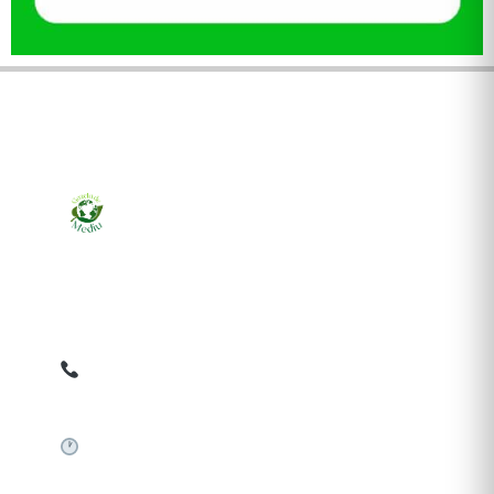
Ziarul online pentru publicarea anunțurilor obligatorii
de mediu cerute de ANMAP, APM și instituțiile
abilitate. Dovadă pe loc, acceptat în toată România.
0759 858 820
✉
gazetamediu@gmail.com
Sistem automat 24/7