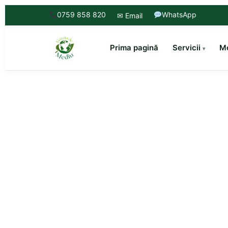
0759 858 820
WhatsApp
✉ Email
Prima pagină
Servicii
Mo