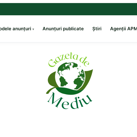
dele anunțuri
Anunțuri publicate
Știri
Agenții AP