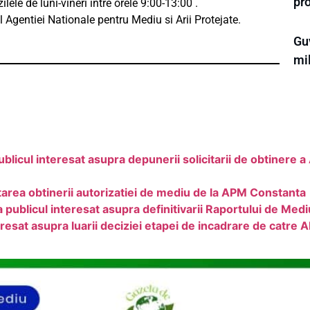
pr
lele de luni-vineri între orele 9:00-13:00 .
l Agentiei Nationale pentru Mediu si Arii Protejate.
Gu
mi
blicul interesat asupra depunerii solicitarii de obtinere 
area obtinerii autorizatiei de mediu de la APM Constanta
icul interesat asupra definitivarii Raportului de Mediu
nteresat asupra luarii deciziei etapei de incadrare de ca