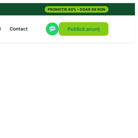
PROMOȚIE 60% • DOAR 99 RON
M
Contact
Publică anunț