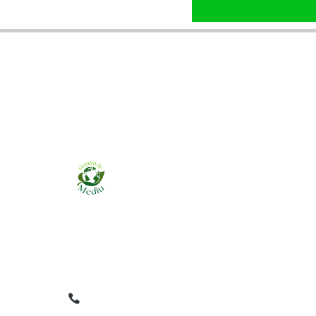
Ziarul online pentru publicarea anunțurilor
obligatorii de mediu cerute de ANMAP, APM și
instituțiile abilitate. Dovadă pe loc, acceptat în
toată România.
0759 858 820