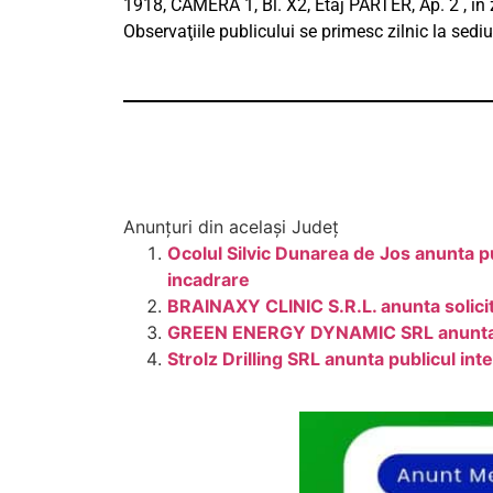
1918, CAMERA 1, Bl. X2, Etaj PARTER, Ap. 2 , în zi
Observaţiile publicului se primesc zilnic la sediu
Anunțuri din același Județ
Ocolul Silvic Dunarea de Jos anunta pu
incadrare
BRAINAXY CLINIC S.R.L. anunta solicit
GREEN ENERGY DYNAMIC SRL anunta publ
Strolz Drilling SRL anunta publicul i