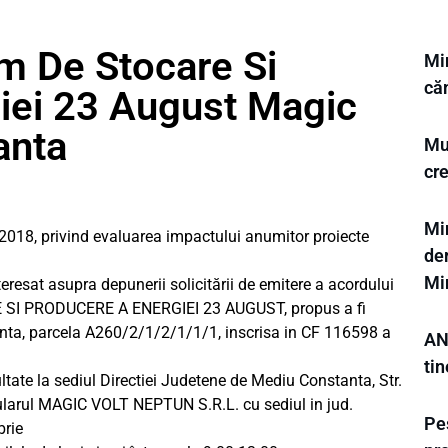
m De Stocare Si
Mi
că
iei 23 August Magic
anta
Mu
cr
Min
2018, privind evaluarea impactului anumitor proiecte
der
Mi
esat asupra depunerii solicitării de emitere a acordului
 SI PRODUCERE A ENERGIEI 23 AUGUST, propus a fi
nta, parcela A260/2/1/2/1/1/1, inscrisa in CF 116598 a
AN
tin
ultate la sediul Directiei Judetene de Mediu Constanta, Str.
titularul MAGIC VOLT NEPTUN S.R.L. cu sediul in jud.
Pes
brie