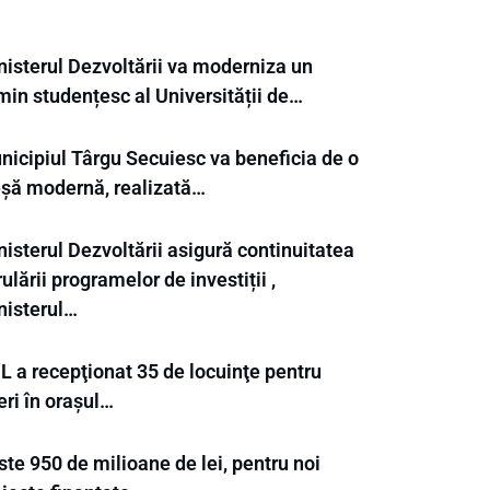
nisterul Dezvoltării va moderniza un
min studențesc al Universității de…
nicipiul Târgu Secuiesc va beneficia de o
eșă modernă, realizată…
isterul Dezvoltării asigură continuitatea
ulării programelor de investiții ,
nisterul…
L a recepţionat 35 de locuinţe pentru
eri în orașul…
te 950 de milioane de lei, pentru noi