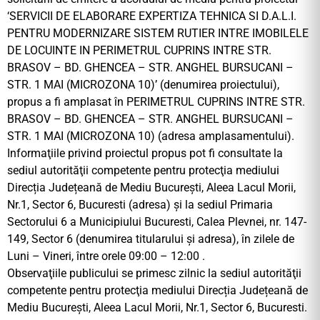
‘SERVICII DE ELABORARE EXPERTIZA TEHNICA SI D.A.L.I.
PENTRU MODERNIZARE SISTEM RUTIER INTRE IMOBILELE
DE LOCUINTE IN PERIMETRUL CUPRINS INTRE STR.
BRASOV – BD. GHENCEA – STR. ANGHEL BURSUCANI –
STR. 1 MAI (MICROZONA 10)’ (denumirea proiectului),
propus a fi amplasat în PERIMETRUL CUPRINS INTRE STR.
BRASOV – BD. GHENCEA – STR. ANGHEL BURSUCANI –
STR. 1 MAI (MICROZONA 10) (adresa amplasamentului).
Informaţiile privind proiectul propus pot fi consultate la
sediul autorităţii competente pentru protecţia mediului
Direcția Județeană de Mediu București, Aleea Lacul Morii,
Nr.1, Sector 6, Bucuresti (adresa) şi la sediul Primaria
Sectorului 6 a Municipiului Bucuresti, Calea Plevnei, nr. 147-
149, Sector 6 (denumirea titularului şi adresa), în zilele de
Luni – Vineri, între orele 09:00 – 12:00 .
Observaţiile publicului se primesc zilnic la sediul autorităţii
competente pentru protecţia mediului Direcția Județeană de
Mediu București, Aleea Lacul Morii, Nr.1, Sector 6, Bucuresti.