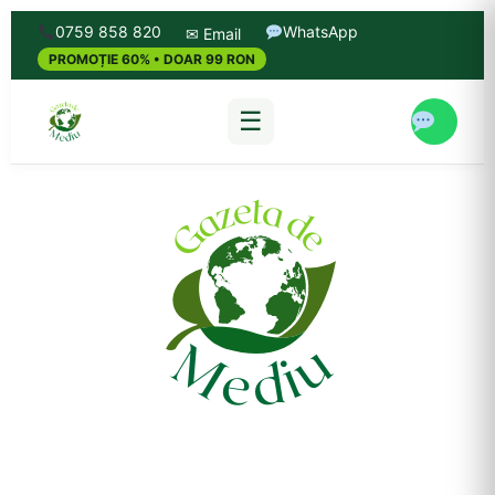
0759 858 820
WhatsApp
✉ Email
PROMOȚIE 60% • DOAR 99 RON
☰