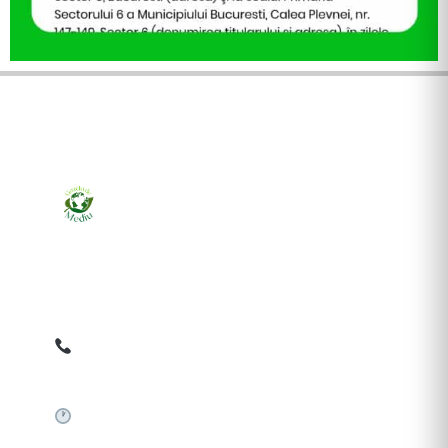
Ziarul online pentru publicarea anunțurilor obligatorii
de mediu cerute de ANMAP, APM și instituțiile
abilitate. Dovadă pe loc, acceptat în toată România.
0759 858 820
✉
gazetamediu@gmail.com
Sistem automat 24/7