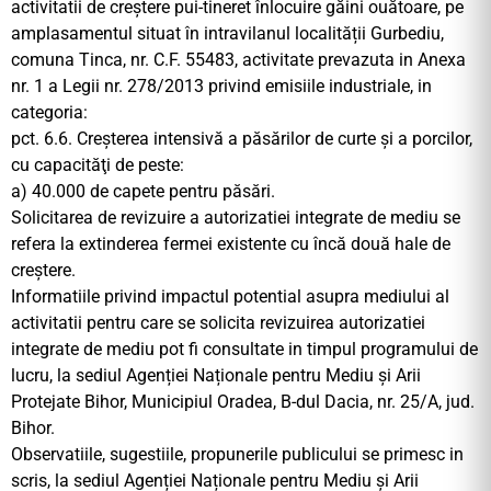
activitatii de creștere pui-tineret înlocuire găini ouătoare, pe
amplasamentul situat în intravilanul localității Gurbediu,
comuna Tinca, nr. C.F. 55483, activitate prevazuta in Anexa
nr. 1 a Legii nr. 278/2013 privind emisiile industriale, in
categoria:
pct. 6.6. Creşterea intensivă a păsărilor de curte şi a porcilor,
cu capacităţi de peste:
a) 40.000 de capete pentru păsări.
Solicitarea de revizuire a autorizatiei integrate de mediu se
refera la extinderea fermei existente cu încă două hale de
creștere.
Informatiile privind impactul potential asupra mediului al
activitatii pentru care se solicita revizuirea autorizatiei
integrate de mediu pot fi consultate in timpul programului de
lucru, la sediul Agenției Naționale pentru Mediu și Arii
Protejate Bihor, Municipiul Oradea, B-dul Dacia, nr. 25/A, jud.
Bihor.
Observatiile, sugestiile, propunerile publicului se primesc in
scris, la sediul Agenției Naționale pentru Mediu și Arii