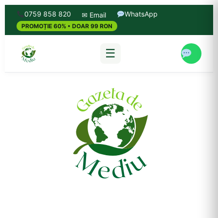
0759 858 820
WhatsApp
✉ Email
PROMOȚIE 60% • DOAR 99 RON
☰