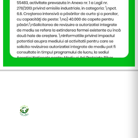
Ziarul online pentru publicarea anunțurilor obligatorii
de mediu cerute de ANMAP, APM și instituțiile