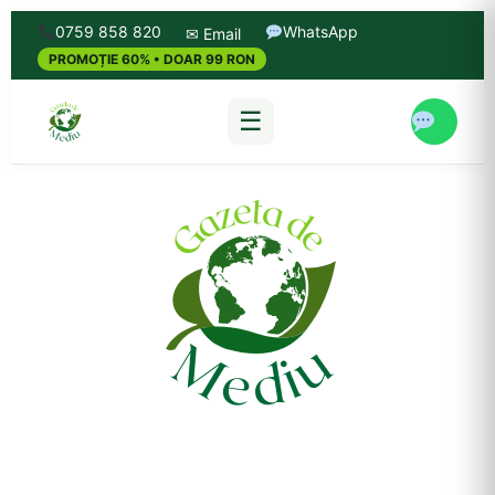
0759 858 820
WhatsApp
✉ Email
PROMOȚIE 60% • DOAR 99 RON
☰