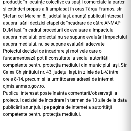
producție în locuințe colective cu spații comerciale la parter
și extinderi propus a fi amplasat în oraș Târgu Frumos, str.
Ștefan cel Mare nr. 8, județul Iași, anunţă publicul interesat
asupra luării deciziei etapei de încadrare de către ANMAP
DJM Iași, în cadrul procedurii de evaluare a impactului
asupra mediului: proiectul nu se supune evaluării impactului
asupra mediului, nu se supune evaluării adecvate.
Proiectul deciziei de încadrare şi motivele care o
fundamentează pot fi consultate la sediul autorităţii
competente pentru protecţia mediului din municipiul Iași, Str.
Calea Chișinăului nr. 43, județul Iaşi, în zilele de L-V, între
orele 8-14, precum şi la următoarea adresă de internet:
djmis.anmap.gov.ro.
Publicul interesat poate înainta comentarii/observaţii la
proiectul deciziei de încadrare în termen de 10 zile de la data
publicării anunţului pe pagina de internet a autorităţii
competente pentru protecţia mediului.