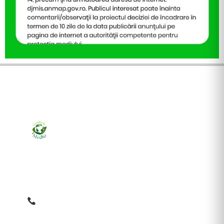
Ziarul online pentru publicarea anunțurilor obligatorii
de mediu cerute de ANMAP, APM și instituțiile
abilitate. Dovadă pe loc, acceptat în toată România.
0759 858 820
✉
gazetamediu@gmail.com