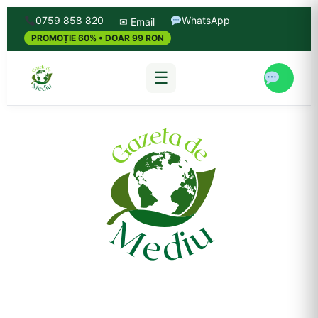
0759 858 820
WhatsApp
✉ Email
PROMOȚIE 60% • DOAR 99 RON
☰