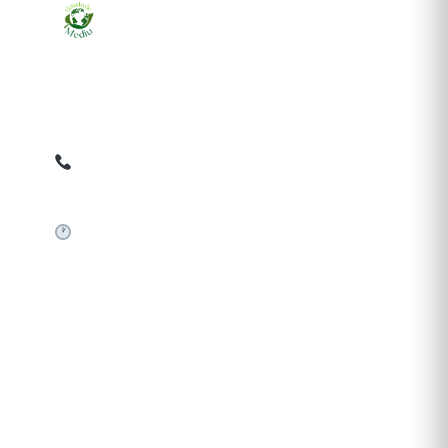
Ziarul online pentru publicarea anunțurilor obligatorii
de mediu cerute de ANMAP, APM și instituțiile
abilitate. Dovadă pe loc, acceptat în toată România.
0759 858 820
✉
gazetamediu@gmail.com
Sistem automat 24/7
SERVICII PUBLICARE
Publică anunț APM
Autorizație construire
Comunicat de presă PNRR
Pași publicare anunț