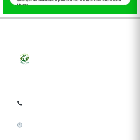
Ziarul online pentru publicarea anunțurilor obligatorii
de mediu cerute de ANMAP, APM și instituțiile
abilitate. Dovadă pe loc, acceptat în toată România.
0759 858 820
✉
gazetamediu@gmail.com
Sistem automat 24/7