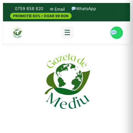
0759 858 820
WhatsApp
✉ Email
PROMOȚIE 60% • DOAR 99 RON
☰