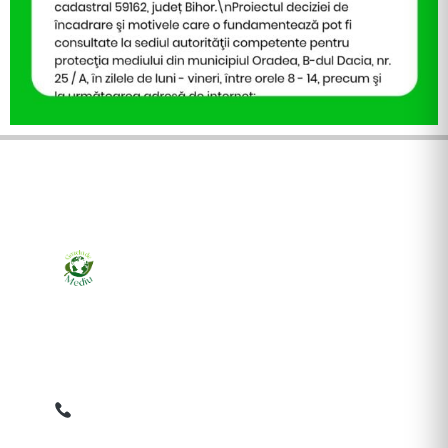
Ziarul online pentru publicarea anunțurilor obligatorii
de mediu cerute de ANMAP, APM și instituțiile
abilitate. Dovadă pe loc, acceptat în toată România.
0759 858 820
✉
gazetamediu@gmail.com