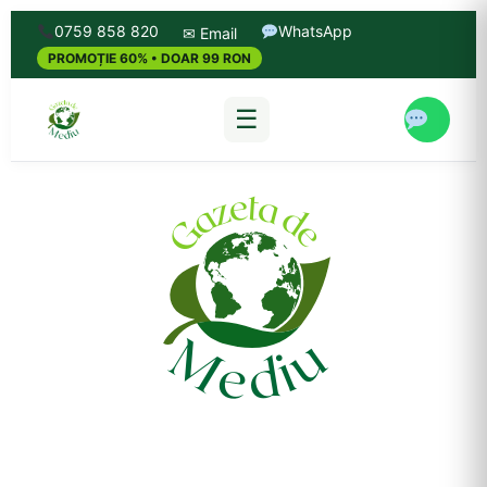
0759 858 820
WhatsApp
✉ Email
PROMOȚIE 60% • DOAR 99 RON
☰