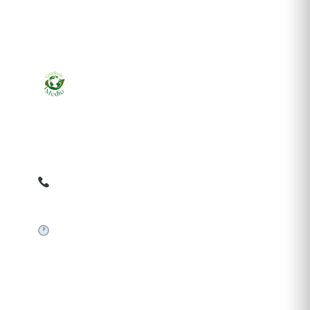
Ziarul online pentru publicarea anunțurilor obligatorii
de mediu cerute de ANMAP, APM și instituțiile
abilitate. Dovadă pe loc, acceptat în toată România.
0759 858 820
✉
gazetamediu@gmail.com
Sistem automat 24/7
SERVICII PUBLICARE
Publică anunț APM