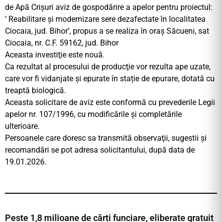
de Apă Crişuri aviz de gospodărire a apelor pentru proiectul:
‘ Reabilitare și modernizare sere dezafectate în localitatea
Ciocaia, jud. Bihor’, propus a se realiza în oraș Săcueni, sat
Ciocaia, nr. C.F. 59162, jud. Bihor
Aceasta investiţie este nouă.
Ca rezultat al procesului de producţie vor rezulta ape uzate,
care vor fi vidanjate și epurate în stație de epurare, dotată cu
treaptă biologică.
Aceasta solicitare de aviz este conformă cu prevederile Legii
apelor nr. 107/1996, cu modificările şi completările
ulterioare.
Persoanele care doresc sa transmită observaţii, sugestii şi
recomandări se pot adresa solicitantului, după data de
19.01.2026.
Peste 1,8 milioane de cărți funciare, eliberate gratuit