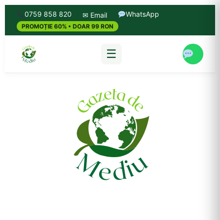
0759 858 820
WhatsApp
✉ Email
PROMOȚIE 60% • DOAR 99 RON
☰