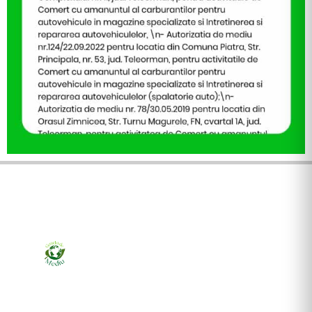
Ziarul online pentru publicarea anunțurilor obligatorii
de mediu cerute de ANMAP, APM și instituțiile