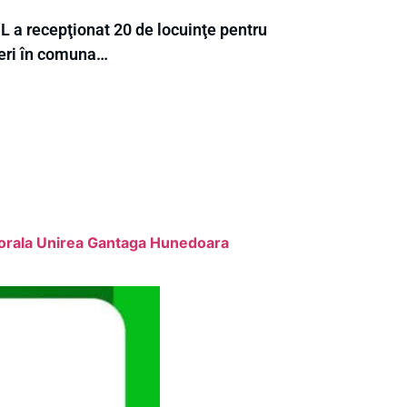
L a recepţionat 20 de locuinţe pentru
neri în comuna…
sorala Unirea Gantaga Hunedoara