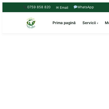
0759 858 820
WhatsApp
✉ Email
Prima pagină
Servicii
Mo