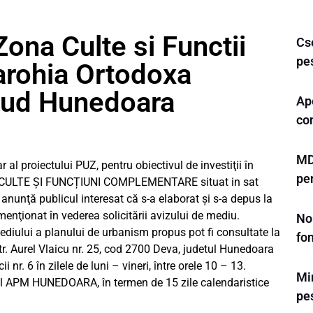
ona Culte si Functii
Cse
pe
rohia Ortodoxa
ud Hunedoara
Ape
con
MD
oiectului PUZ, pentru obiectivul de investiţii în
pe
A CULTE ȘI FUNCȚIUNI COMPLEMENTARE situat in sat
nunţă publicul interesat că s-a elaborat şi s-a depus la
ţionat în vederea solicitării avizului de mediu.
No
ediului a planului de urbanism propus pot fi consultate la
fo
Aurel Vlaicu nr. 25, cod 2700 Deva, judetul Hunedoara
ii nr. 6 în zilele de luni – vineri, între orele 10 – 13.
Min
diul APM HUNEDOARA, în termen de 15 zile calendaristice
pe