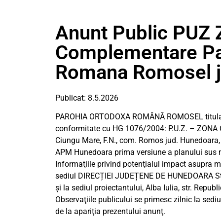
Anunt Public PUZ Z
Complementare Pa
Romana Romosel j
Publicat: 8.5.2026
PAROHIA ORTODOXA ROMÂNĂ ROMOSEL titular al pr
conformitate cu HG 1076/2004: P.U.Z. – ZON
Ciungu Mare, F.N., com. Romos jud. Hunedoara, a
APM Hunedoara prima versiune a planului sus men
Informaţiile privind potenţialul impact asupra m
sediul DIRECȚIEI JUDEȚENE DE HUNEDOARA Str. 
şi la sediul proiectantului, Alba Iulia, str. Republic
Observaţiile publicului se primesc zilnic la se
de la apariţia prezentului anunţ.