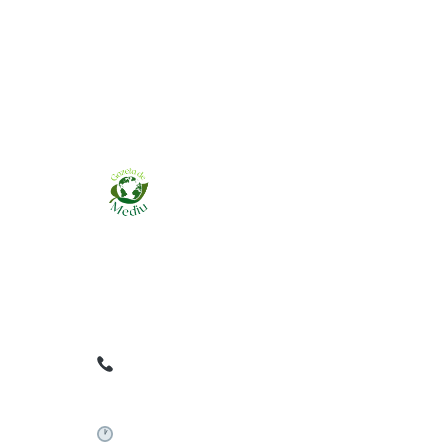
Ziarul online pentru publicarea anunțurilor
obligatorii de mediu cerute de ANMAP, APM și
instituțiile abilitate. Dovadă pe loc, acceptat în
toată România.
0759 858 820
✉
gazetamediu@gmail.com
Sistem automat 24/7