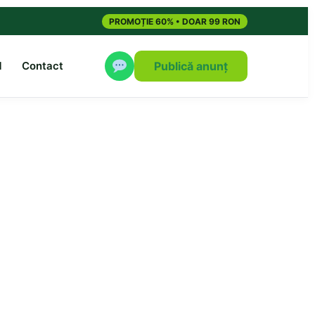
PROMOȚIE 60% • DOAR 99 RON
M
Contact
Publică anunț