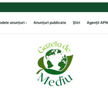
dele anunțuri
Anunțuri publicate
Știri
Agenții AP