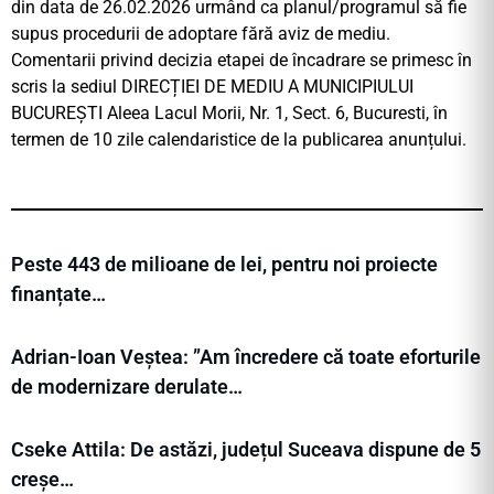
din data de 26.02.2026 urmând ca planul/programul să fie
supus procedurii de adoptare fără aviz de mediu.
Comentarii privind decizia etapei de încadrare se primesc în
scris la sediul DIRECȚIEI DE MEDIU A MUNICIPIULUI
BUCUREȘTI Aleea Lacul Morii, Nr. 1, Sect. 6, Bucuresti, în
termen de 10 zile calendaristice de la publicarea anunțului.
Peste 443 de milioane de lei, pentru noi proiecte
finanțate…
Adrian-Ioan Veștea: ”Am încredere că toate eforturile
de modernizare derulate…
Cseke Attila: De astăzi, județul Suceava dispune de 5
creșe…