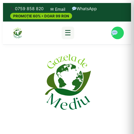
0759 858 820
WhatsApp
✉ Email
PROMOȚIE 60% • DOAR 99 RON
☰