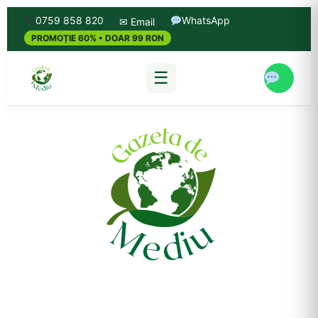
0759 858 820
WhatsApp
✉ Email
PROMOȚIE 60% • DOAR 99 RON
☰