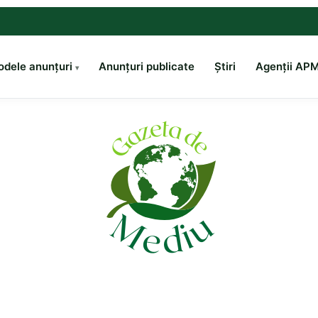
dele anunțuri
Anunțuri publicate
Știri
Agenții AP