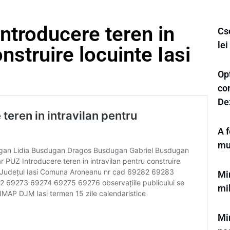
ntroducere teren in
Cs
le
onstruire locuinte Iasi
Op
con
De
A f
mu
Min
mi
Min