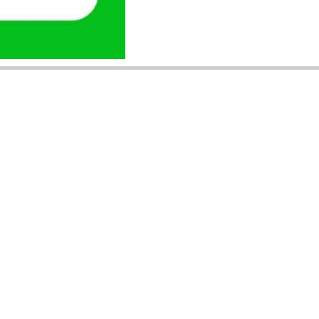
ANUNȚURI DIN JUDEȚUL TĂU
Acceptat în toate cele 41 de județe +
București
Bihor
Ilfov
Timiș
Arad
Iași
Cluj
Constanța
Brașov
Maramureș
Suceava
Sibiu
Prahova
Alba