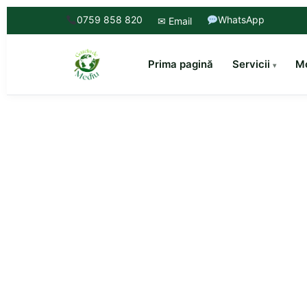
0759 858 820
WhatsApp
✉ Email
Prima pagină
Servicii
Mo