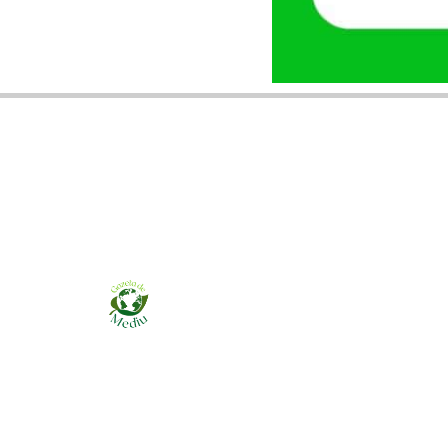
Ziarul online pentru publicarea anunțurilor
obligatorii de mediu cerute de ANMAP, APM și
instituțiile abilitate. Dovadă pe loc, acceptat în
toată România.