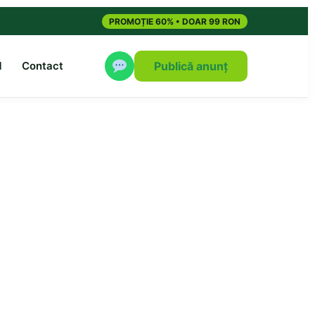
PROMOȚIE 60% • DOAR 99 RON
M
Contact
Publică anunț