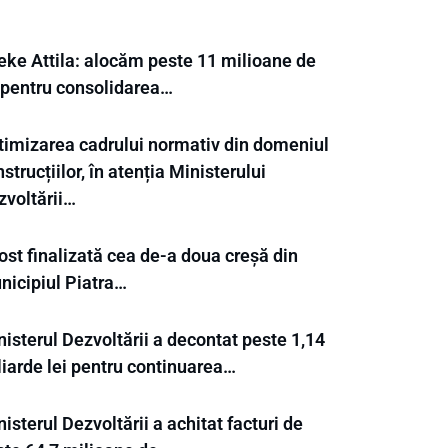
eke Attila: alocăm peste 11 milioane de
i pentru consolidarea…
timizarea cadrului normativ din domeniul
strucțiilor, în atenția Ministerului
zvoltării…
ost finalizată cea de-a doua creșă din
nicipiul Piatra…
isterul Dezvoltării a decontat peste 1,14
liarde lei pentru continuarea…
isterul Dezvoltării a achitat facturi de