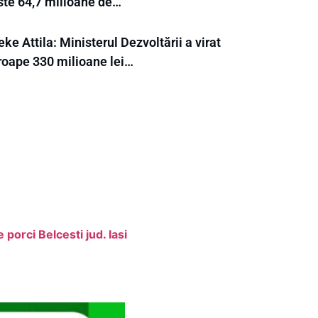
ste 64,7 milioane de…
ke Attila: Ministerul Dezvoltării a virat
roape 330 milioane lei…
porci Belcesti jud. Iasi