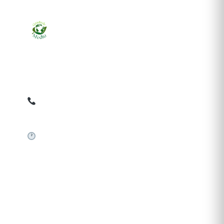
Ziarul online pentru publicarea anunțurilor obligatorii
de mediu cerute de ANMAP, APM și instituțiile
abilitate. Dovadă pe loc, acceptat în toată România.
0759 858 820
✉
gazetamediu@gmail.com
Sistem automat 24/7
SERVICII PUBLICARE
Publică anunț APM
Autorizație construire
Comunicat de presă PNRR