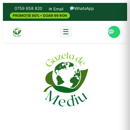
0759 858 820
WhatsApp
✉ Email
PROMOȚIE 60% • DOAR 99 RON
☰