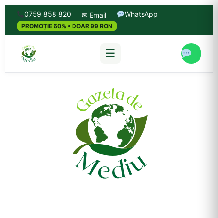
0759 858 820
WhatsApp
✉ Email
PROMOȚIE 60% • DOAR 99 RON
☰