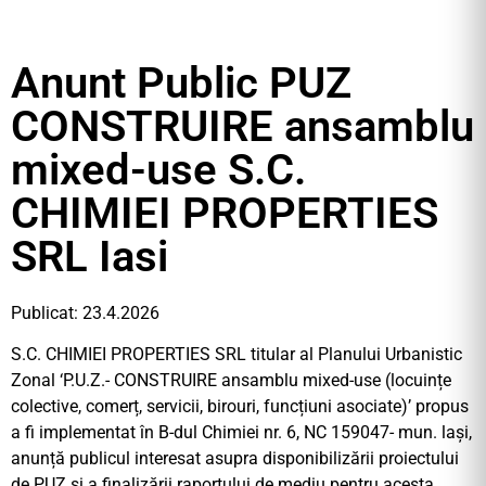
Anunt Public PUZ
CONSTRUIRE ansamblu
mixed-use S.C.
CHIMIEI PROPERTIES
SRL Iasi
Publicat: 23.4.2026
S.C. CHIMIEI PROPERTIES SRL titular al Planului Urbanistic
Zonal ‘P.U.Z.- CONSTRUIRE ansamblu mixed-use (locuințe
colective, comerț, servicii, birouri, funcțiuni asociate)’ propus
a fi implementat în B-dul Chimiei nr. 6, NC 159047- mun. lași,
anunță publicul interesat asupra disponibilizării proiectului
de PUZ și a finalizării raportului de mediu pentru acesta.