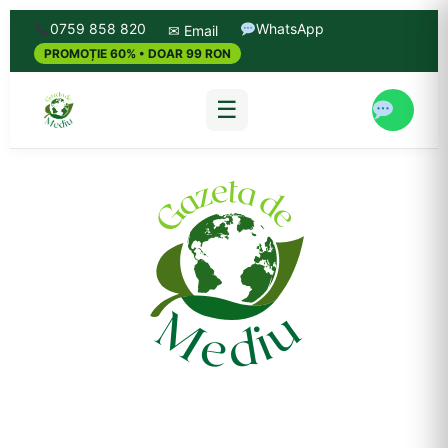
0759 858 820
WhatsApp
✉ Email
PROMOȚIE 60% • DOAR 99 RON
☰