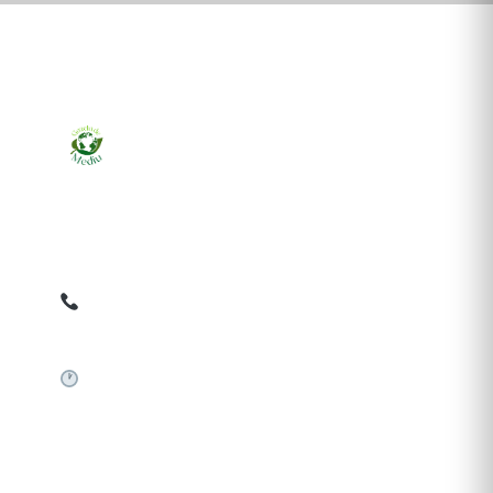
Ziarul online pentru publicarea anunțurilor obligatorii
de mediu cerute de ANMAP, APM și instituțiile
abilitate. Dovadă pe loc, acceptat în toată România.
0759 858 820
✉
gazetamediu@gmail.com
Sistem automat 24/7
SERVICII PUBLICARE
Publică anunț APM