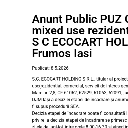
Anunt Public PUZ 
mixed use rezidenti
S C ECOCART HOLD
Frumos Iasi
Publicat: 8.5.2026
S.C. ECOCART HOLDING S.R.L., titular al proiect
use(rezidențial, comercial, servicii de interes g
Mare nr. 2,8, CF 61062, 62529, 61063, 62091, jude
DJM Iaşi a deciziei etapei de încadrare și anum
fi supus procedurii SEA.
Decizia etapei de încadrare poate fi consultată 
privire la decizia etapei de încadrare se primesc l
zilele de luni-joi, între orele 8.00-16.30 şi vineri