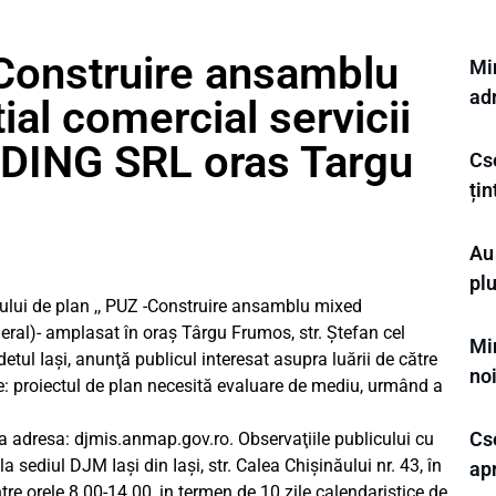
Construire ansamblu
Min
ad
al comercial servicii
ING SRL oras Targu
Cse
ți
Au 
plu
ului de plan ,, PUZ -Construire ansamblu mixed
eneral)- amplasat în oraș Târgu Frumos, str. Ștefan cel
Min
tul Iași, anunţă publicul interesat asupra luării de către
no
e: proiectul de plan necesită evaluare de mediu, urmând a
Cse
la adresa: djmis.anmap.gov.ro. Observaţiile publicului cu
a sediul DJM Iaşi din Iași, str. Calea Chișinăului nr. 43, în
ap
 între orele 8.00-14.00, in termen de 10 zile calendaristice de