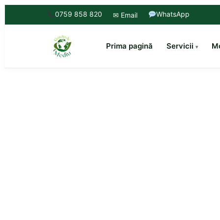
0759 858 820
WhatsApp
✉ Email
Prima pagină
Servicii
Mo