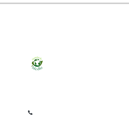
Ziarul online pentru publicarea anunțurilor
obligatorii de mediu cerute de ANMAP, APM și
instituțiile abilitate. Dovadă pe loc, acceptat în
toată România.
0759 858 820
✉
gazetamediu@gmail.com