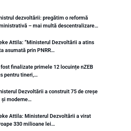
istrul dezvoltării: pregătim o reformă
ministrativă – mai multă descentralizare…
ke Attila: ”Ministerul Dezvoltării a atins
nta asumată prin PNRR…
fost finalizate primele 12 locuințe nZEB
s pentru tineri,…
isterul Dezvoltării a construit 75 de creșe
i și moderne…
ke Attila: Ministerul Dezvoltării a virat
roape 330 milioane lei…