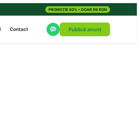
PROMOȚIE 60% • DOAR 99 RON
M
Contact
Publică anunț