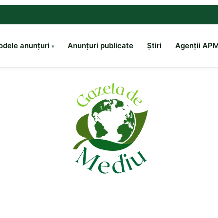
dele anunțuri
Anunțuri publicate
Știri
Agenții AP