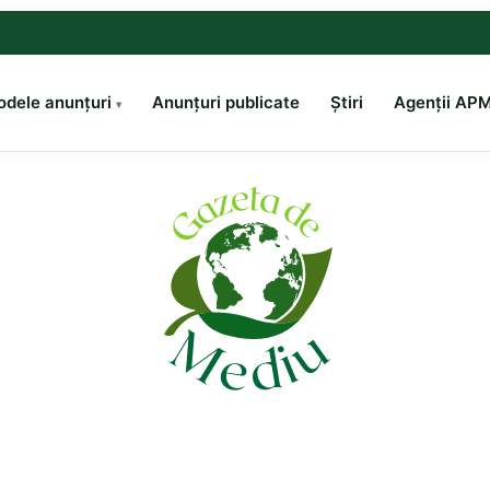
dele anunțuri
Anunțuri publicate
Știri
Agenții AP