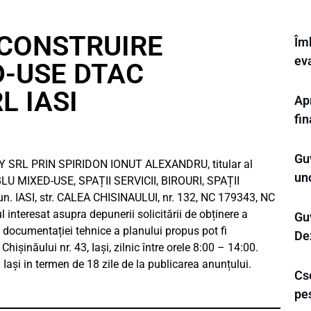
Z-CONSTRUIRE
Îm
eva
-USE DTAC
 IASI
Apr
fi
Gu
RL PRIN SPIRIDON IONUT ALEXANDRU, titular al
un
U MIXED-USE, SPAȚII SERVICII, BIROURI, SPAȚII
. IASI, str. CALEA CHISINAULUI, nr. 132, NC 179343, NC
nteresat asupra depunerii solicitării de obținere a
Gu
l documentației tehnice a planului propus pot fi
Dez
hișinăului nr. 43, Iași, zilnic între orele 8:00 – 14:00.
Iași in termen de 18 zile de la publicarea anunțului.
Cse
pe