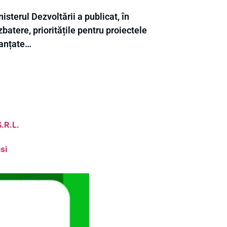
isterul Dezvoltării a publicat, în
batere, prioritățile pentru proiectele
nanțate…
.R.L.
si