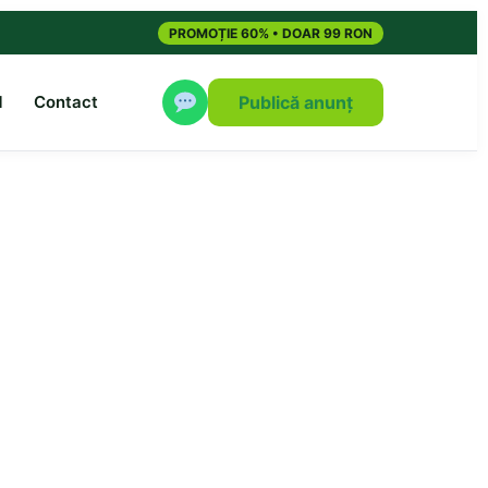
PROMOȚIE 60% • DOAR 99 RON
M
Contact
Publică anunț