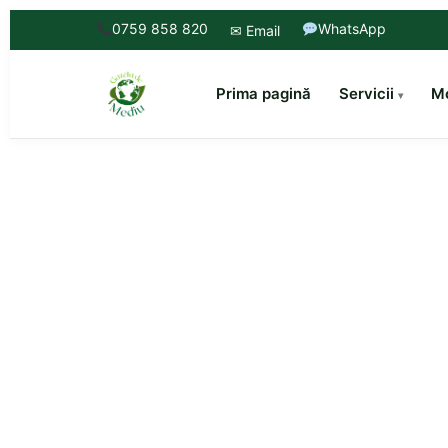
0759 858 820
WhatsApp
✉ Email
Prima pagină
Servicii
Mo