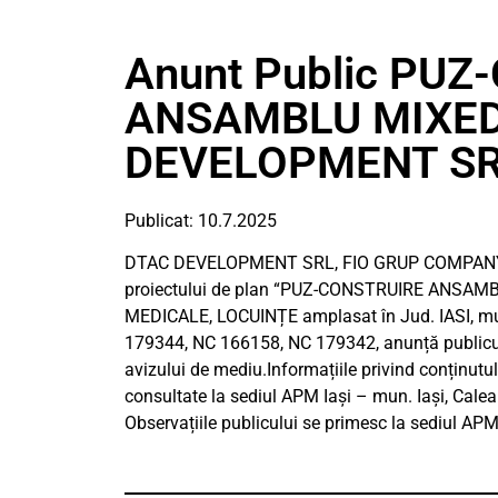
Anunt Public PU
ANSAMBLU MIXED
DEVELOPMENT SRL
Publicat: 10.7.2025
DTAC DEVELOPMENT SRL, FIO GRUP COMPANY S
proiectului de plan “PUZ-CONSTRUIRE ANSAMBL
MEDICALE, LOCUINȚE amplasat în Jud. IASI, mun
179344, NC 166158, NC 179342, anunță publicul i
avizului de mediu.Informațiile privind conținutu
consultate la sediul APM Iași – mun. Iași, Calea C
Observațiile publicului se primesc la sediul APM 