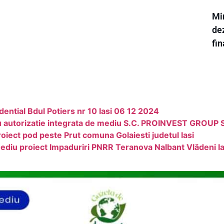
Min
dez
fi
ntial Bdul Potiers nr 10 Iasi 06 12 2024
ru autorizatie integrata de mediu S.C. PROINVEST GROUP S
oiect pod peste Prut comuna Golaiesti judetul Iasi
ediu proiect Impaduriri PNRR Teranova Nalbant Vlădeni Ia