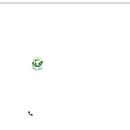
Ziarul online pentru publicarea anunțurilor
obligatorii de mediu cerute de ANMAP, APM și
instituțiile abilitate. Dovadă pe loc, acceptat în
toată România.
0759 858 820
✉
gazetamediu@gmail.com