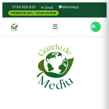
0759 858 820
WhatsApp
✉ Email
PROMOȚIE 60% • DOAR 99 RON
☰