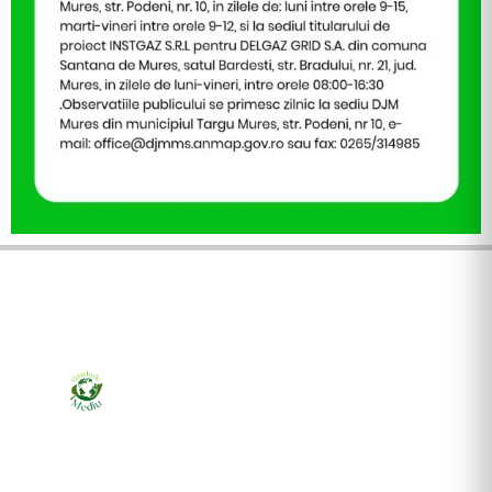
Ziarul online pentru publicarea anunțurilor obligatorii
de mediu cerute de ANMAP, APM și instituțiile