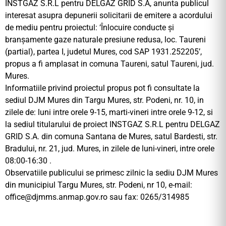
INSTGAZ S.R.L pentru DELGAZ GRID S.A, anunta publicul
interesat asupra depunerii solicitarii de emitere a acordului
de mediu pentru proiectul: ‘Înlocuire conducte și
branșamente gaze naturale presiune redusa, loc. Taureni
(partial), partea I, judetul Mures, cod SAP 1931.252205’,
propus a fi amplasat in comuna Taureni, satul Taureni, jud.
Mures.
Informatiile privind proiectul propus pot fi consultate la
sediul DJM Mures din Targu Mures, str. Podeni, nr. 10, in
zilele de: luni intre orele 9-15, marti-vineri intre orele 9-12, si
la sediul titularului de proiect INSTGAZ S.R.L pentru DELGAZ
GRID S.A. din comuna Santana de Mures, satul Bardesti, str.
Bradului, nr. 21, jud. Mures, in zilele de luni-vineri, intre orele
08:00-16:30 .
Observatiile publicului se primesc zilnic la sediu DJM Mures
din municipiul Targu Mures, str. Podeni, nr 10, e-mail:
office@djmms.anmap.gov.ro
sau fax: 0265/314985