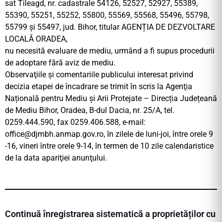
sat Tileagd, nr. cadastrale 54126, 52527, 52927, 55389,
55390, 55251, 55252, 55800, 55569, 55568, 55496, 55798,
55799 și 55497, jud. Bihor, titular AGENȚIA DE DEZVOLTARE
LOCALĂ ORADEA,
nu necesită evaluare de mediu, urmând a fi supus procedurii
de adoptare fără aviz de mediu.
Observaţiile şi comentariile publicului interesat privind
decizia etapei de încadrare se trimit în scris la Agenţia
Națională pentru Mediu și Arii Protejate – Direcția Județeană
de Mediu Bihor, Oradea, B-dul Dacia, nr. 25/A, tel.
0259.444.590, fax 0259.406.588, e-mail:
office@djmbh.anmap.gov.ro
, în zilele de luni-joi, între orele 9
-16, vineri între orele 9-14, în termen de 10 zile calendaristice
de la data apariţiei anunţului.
Continuă înregistrarea sistematică a proprietăților cu