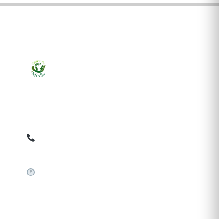
Ziarul online pentru publicarea anunțurilor obligatorii
de mediu cerute de ANMAP, APM și instituțiile
abilitate. Dovadă pe loc, acceptat în toată România.
0759 858 820
✉
gazetamediu@gmail.com
Sistem automat 24/7
SERVICII PUBLICARE