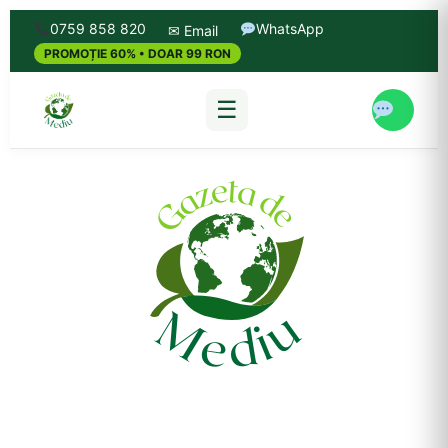
0759 858 820
WhatsApp
✉ Email
PROMOȚIE 60% • DOAR 99 RON
☰