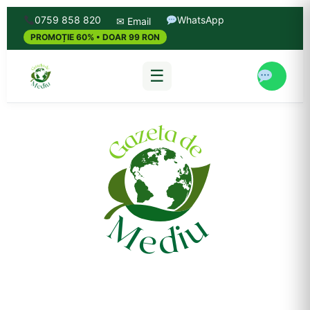
0759 858 820
WhatsApp
✉ Email
PROMOȚIE 60% • DOAR 99 RON
☰