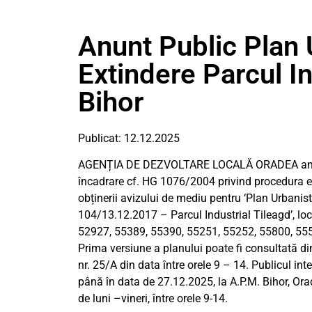
Anunt Public Plan 
Extindere Parcul In
Bihor
Publicat: 12.12.2025
AGENȚIA DE DEZVOLTARE LOCALĂ ORADEA anunță 
încadrare cf. HG 1076/2004 privind procedura ev
obținerii avizului de mediu pentru ‘Plan Urbanis
104/13.12.2017 – Parcul Industrial Tileagd’, lo
52927, 55389, 55390, 55251, 55252, 55800, 5556
Prima versiune a planului poate fi consultată di
nr. 25/A din data între orele 9 – 14. Publicul inte
până în data de 27.12.2025, la A.P.M. Bihor, Ora
de luni –vineri, între orele 9-14.