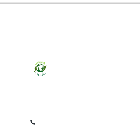
Ziarul online pentru publicarea anunțurilor
obligatorii de mediu cerute de ANMAP, APM și
instituțiile abilitate. Dovadă pe loc, acceptat în
toată România.
0759 858 820
✉
gazetamediu@gmail.com