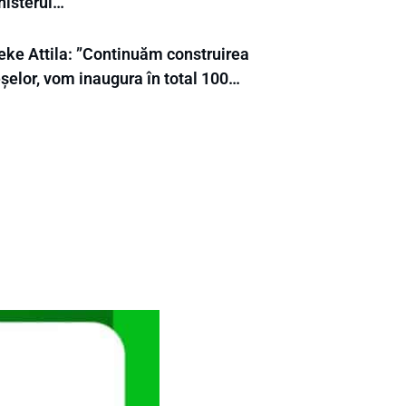
nisterul…
eke Attila: ”Continuăm construirea
eșelor, vom inaugura în total 100…