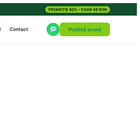
PROMOȚIE 60% • DOAR 99 RON
M
Contact
Publică anunț