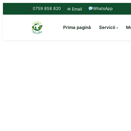
0759 858 820
WhatsApp
✉ Email
Prima pagină
Servicii
Mo