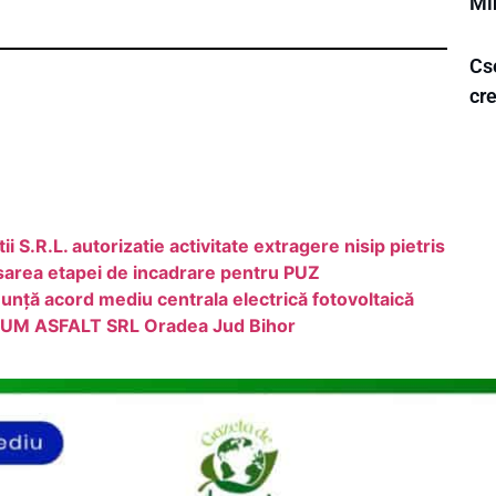
Mi
Cs
cr
 S.R.L. autorizatie activitate extragere nisip pietris
sarea etapei de incadrare pentru PUZ
unță acord mediu centrala electrică fotovoltaică
DRUM ASFALT SRL Oradea Jud Bihor