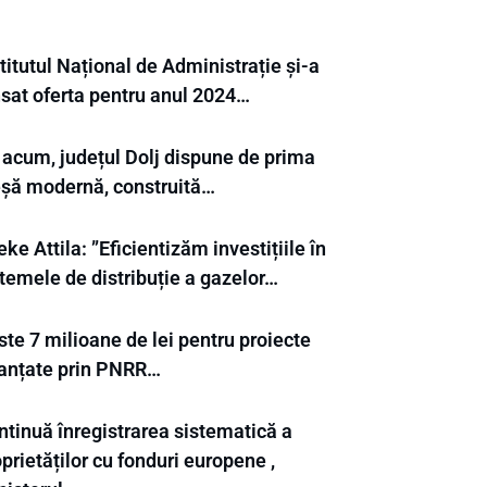
titutul Național de Administrație și-a
nsat oferta pentru anul 2024…
 acum, județul Dolj dispune de prima
eșă modernă, construită…
ke Attila: ”Eficientizăm investițiile în
temele de distribuție a gazelor…
te 7 milioane de lei pentru proiecte
nanțate prin PNRR…
ntinuă înregistrarea sistematică a
prietăților cu fonduri europene ,