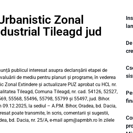
Urbanistic Zonal
Ins
la
dustrial Tileagd jud
De
cr
Cse
publicul interesat asupra declanșării etapei de
sis
aluării de mediu pentru planuri și programe, în vederea
tic Zonal Extindere și actualizare PUZ aprobat cu HCL nr.
calitatea Tileagd, Comuna Tileagd, nr. cad. 54126, 52527,
Pes
9, 55568, 55496, 55798, 55799 și 55497, jud. Bihor.
fi
n 09.12.2025, la sediul – A.P.M. Bihor, Oradea, bd. Dacia,
resat poate transmite, în scris, comentarii și sugestii,
Co
dea, bd. Dacia, nr. 25/A, e-mail
apm@apmbh.ro
în zilele
pro