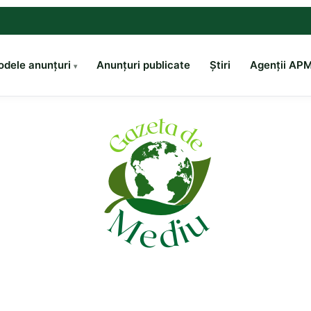
dele anunțuri
Anunțuri publicate
Știri
Agenții AP