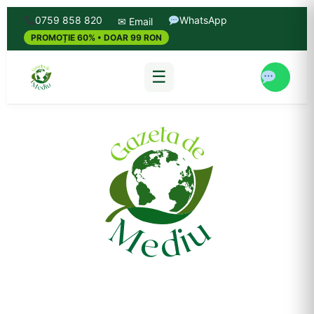
0759 858 820
WhatsApp
✉ Email
PROMOȚIE 60% • DOAR 99 RON
☰