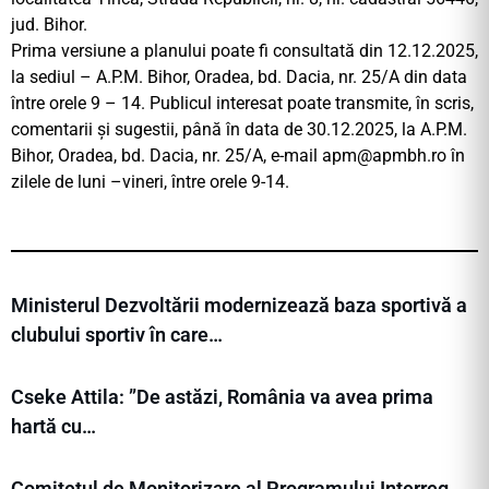
jud. Bihor.
Prima versiune a planului poate fi consultată din 12.12.2025,
la sediul – A.P.M. Bihor, Oradea, bd. Dacia, nr. 25/A din data
între orele 9 – 14. Publicul interesat poate transmite, în scris,
comentarii și sugestii, până în data de 30.12.2025, la A.P.M.
Bihor, Oradea, bd. Dacia, nr. 25/A, e-mail
apm@apmbh.ro
în
zilele de luni –vineri, între orele 9-14.
Ministerul Dezvoltării modernizează baza sportivă a
clubului sportiv în care…
Cseke Attila: ”De astăzi, România va avea prima
hartă cu…
Comitetul de Monitorizare al Programului Interreg