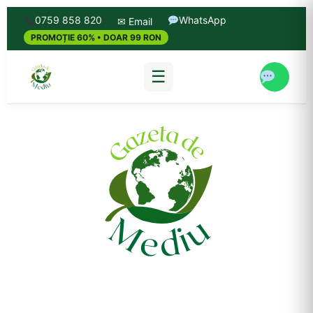
0759 858 820
WhatsApp
✉ Email
PROMOȚIE 60% • DOAR 99 RON
☰