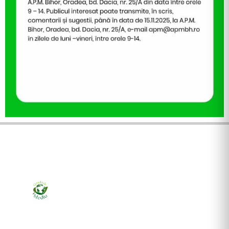
Ziarul online pentru publicarea anunțurilor obligatorii