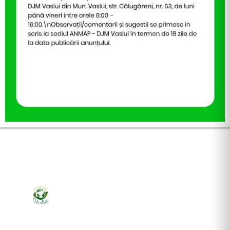
Ziarul online pentru publicarea anunțurilor obligatorii