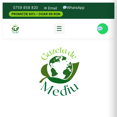
0759 858 820
WhatsApp
✉ Email
PROMOȚIE 60% • DOAR 99 RON
☰