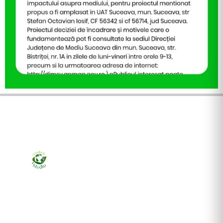
Ziarul online pentru publicarea anunțurilor obligatorii
de mediu cerute de ANMAP, APM și instituțiile
abilitate. Dovadă pe loc, acceptat în toată România.