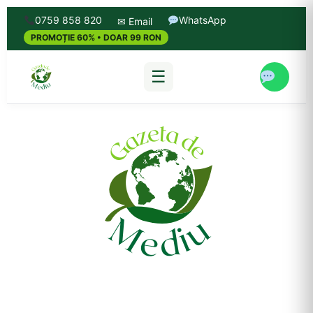
0759 858 820
WhatsApp
✉ Email
PROMOȚIE 60% • DOAR 99 RON
☰