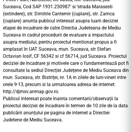
Suceava, Cod SAP 1931.250987’ si ‘strada Marasesti
(extindere), str. Dimitrie Cantemir (cuplare), str. Zamca
(cuplare) anunta publicul interesat asupra luarii deciziei
etapei de incadrare de catre Directia Judeteana de Mediu
Suceava in cadrul procedurii de evaluare a impactului
asupra mediului, pentru proiectul mentionat propus a fi
amplasat în UAT Suceava, mun. Suceava, str Stefan
Octavian Iosif, CF 56342 si cf 56714, jud Suceava. Proiectul
deciziei de încadrare și motivele care o fundamentează pot fi
consultate la sediul Direcției Județene de Mediu Suceava din
mun. Suceava, str. Bistriței, nr. 1A in zilele de luni-vineri intre
orele 9-13, precum si la urmatoarea adresa de internet:
http://djmsv.anmap.gov.ro.
Publicul interesat poate înainta comentarii/observații la
proiectul deciziei de încadrare în termen de 10 zile de la data
publicării anunțului pe pagina de internet a Directiei
Judetene de Mediu Suceava.