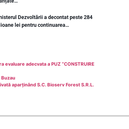
nanțate…
nisterul Dezvoltării a decontat peste 284
lioane lei pentru continuarea…
 fara evaluare adecvata a PUZ “CONSTRUIRE
i Buzau
ivată aparținând S.C. Bioserv Forest S.R.L.