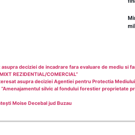
fi
Mi
mi
asupra deciziei de incadrare fara evaluare de mediu si
MIXT REZIDENTIAL/COMERCIAL”
eresat asupra deciziei Agentiei pentru Protectia Mediulu
 “Amenajamentul silvic al fondului forestier proprietate pr
ătești Moise Decebal jud Buzau