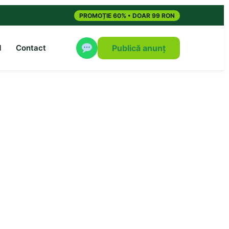
PROMOȚIE 60% • DOAR 99 RON
M
Contact
Publică anunț