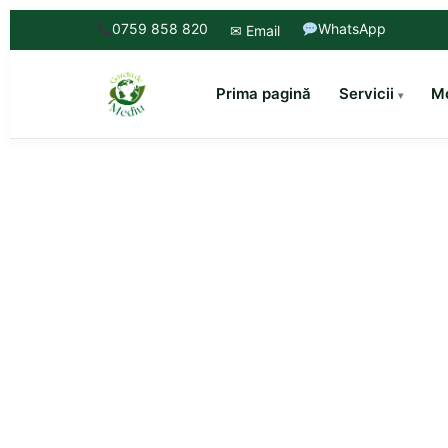
0759 858 820
WhatsApp
✉ Email
Prima pagină
Servicii
Mo