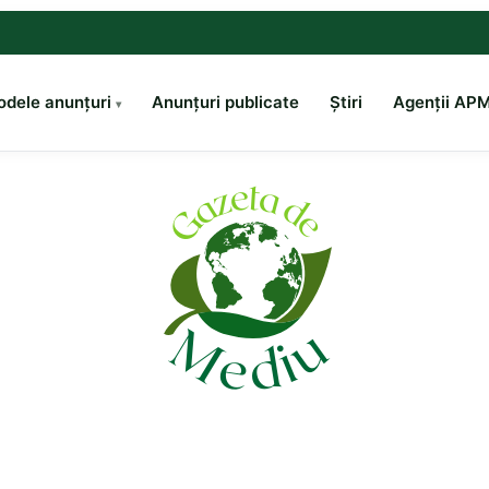
dele anunțuri
Anunțuri publicate
Știri
Agenții AP