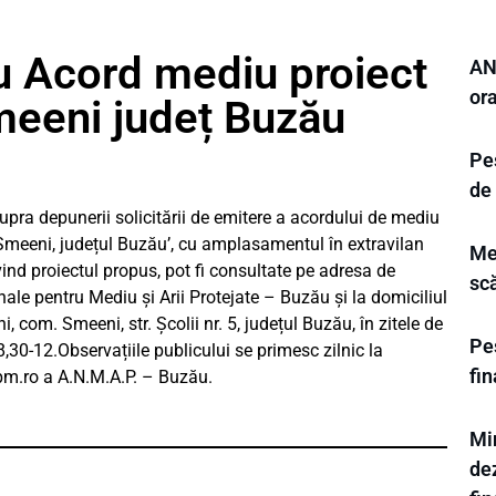
u Acord mediu proiect
ANL
or
Smeeni județ Buzău
Pes
de
ra depunerii solicitării de emitere a acordului de mediu
ea Smeeni, județul Buzău’, cu amplasamentul în extravilan
Me
nd proiectul propus, pot fi consultate pe adresa de
sc
ale pentru Mediu și Arii Protejate – Buzău și la domiciliul
om. Smeeni, str. Școlii nr. 5, județul Buzău, în zitele de
Pes
e 8,30-12.Observațiile publicului se primesc zilnic la
fi
pm.ro
a A.N.M.A.P. – Buzău.
Min
dez