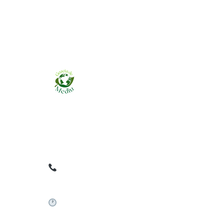
Ziarul online pentru publicarea anunțurilor
obligatorii de mediu cerute de ANMAP, APM și
instituțiile abilitate. Dovadă pe loc, acceptat în
toată România.
0759 858 820
✉
gazetamediu@gmail.com
Sistem automat 24/7