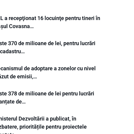
 a recepţionat 16 locuinţe pentru tineri în
așul Covasna…
te 370 de milioane de lei, pentru lucrări
 cadastru…
canismul de adoptare a zonelor cu nivel
ăzut de emisii,…
te 378 de milioane de lei pentru lucrări
nanțate de…
isterul Dezvoltării a publicat, în
batere, prioritățile pentru proiectele