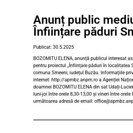
Anunț public medi
Înființare păduri 
Publicat: 30.5.2025
BOZOMITU ELENA, anunță publicul interesat asup
pentru proiectul ,,Înființare păduri în localitat
comuna Smeeni, iudețul Buzău. lnformațiile privi
internet: http://apmbz.anpm.ro a Agenției Națion
doamnei BOZOMITU ELENA din sat Udați-Lucieni, c
luni-joi între orele 8,30-13,00 și vineri între orel
următoarea adresă de email:
office@apmbz.an