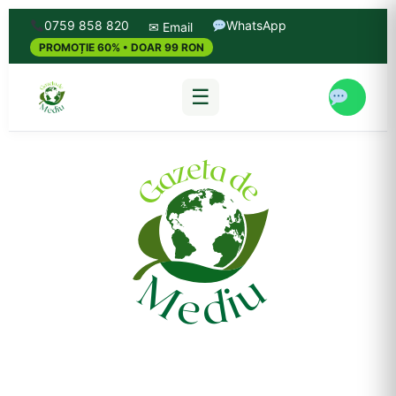
0759 858 820
WhatsApp
✉ Email
PROMOȚIE 60% • DOAR 99 RON
☰