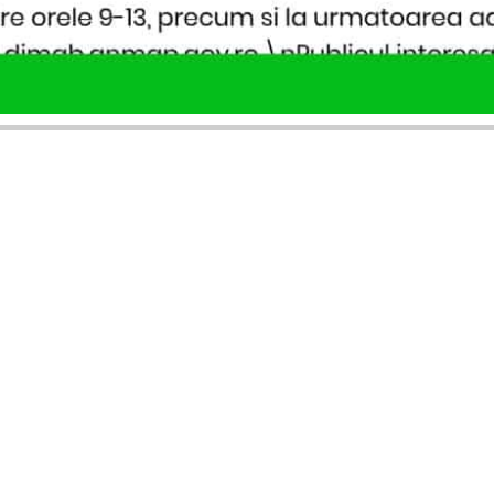
SERVICII PUBLICARE
INFORMAȚII UTILE
Publică anunț APM
Despre noi
Autorizație construire
Ultimele anunțuri publicate
Comunicat de presă PNRR
Buletin informativ
Pași publicare anunț
Blog & ghiduri