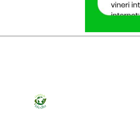
Ziarul online pentru publicarea anunțurilor
obligatorii de mediu cerute de ANMAP, APM și
instituțiile abilitate. Dovadă pe loc, acceptat în