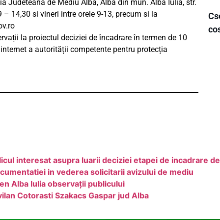
tia Judeteana de Mediu Alba, Alba din mun. Alba Iulia, str.
 09 – 14,30 si vineri intre orele 9-13, precum si la
Cse
ov.ro
cos
vații la proiectul deciziei de încadrare în termen de 10
 internet a autorității competente pentru protecția
interesat asupra luarii deciziei etapei de incadrare d
entatiei in vederea solicitarii avizului de mediu
 Alba Iulia observaţii publicului
vilan Cotorasti Szakacs Gaspar jud Alba