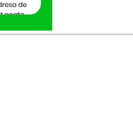
ANUNȚURI DIN JUDEȚUL TĂU
Acceptat în toate cele 41 de județe +
București
Bihor
Ilfov
Timiș
Arad
Iași
Cluj
Constanța
Brașov
Maramureș