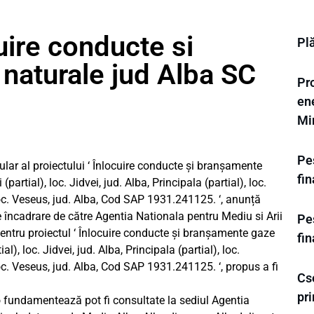
uire conducte si
Plă
naturale jud Alba SC
Pro
en
Mi
Pes
 al proiectului ‘ Înlocuire conducte și branșamente
fi
partial), loc. Jidvei, jud. Alba, Principala (partial), loc.
 loc. Veseus, jud. Alba, Cod SAP 1931.241125. ‘, anunță
de încadrare de către Agentia Nationala pentru Mediu si Arii
Pes
entru proiectul ‘ Înlocuire conducte și branșamente gaze
fi
l), loc. Jidvei, jud. Alba, Principala (partial), loc.
loc. Veseus, jud. Alba, Cod SAP 1931.241125. ‘, propus a fi
Cs
pr
 o fundamentează pot fi consultate la sediul Agentia