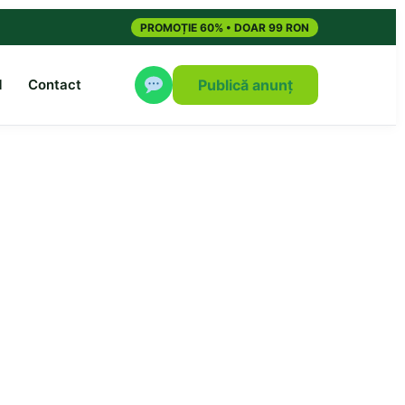
PROMOȚIE 60% • DOAR 99 RON
M
Contact
Publică anunț