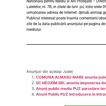
Nationala pentru Mediu si Arii Protejate – Direc
Lalelelor, nr. 7B, in zilele de luni -joi, intre orele
urmatoarea adresa de internet: djmab.anmap.g
Publicul interesat poate înainta comentarii/obser
zile de la data publicării anunțului pe pagina de
mediului.
Anunțuri din același Județ
COMUNA ALMASU MARE anunta publicul 
SC NEOXIM SRL anunta depunerea docum
Anunţ public mediu PUZ parcelare teren
Anunt Public PUZ Introducere in Intra