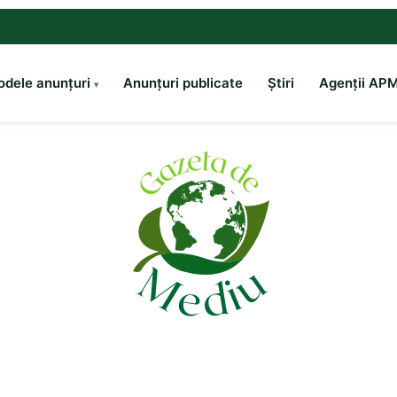
dele anunțuri
Anunțuri publicate
Știri
Agenții AP