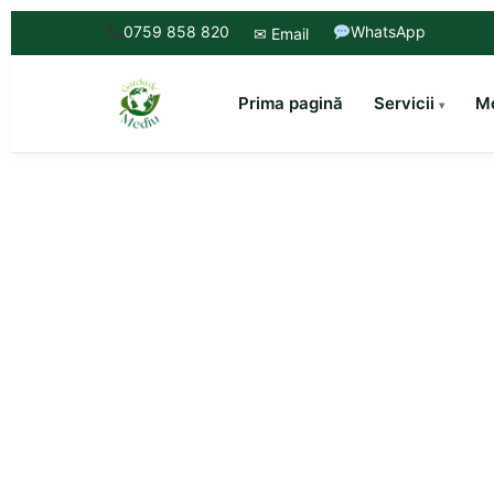
0759 858 820
WhatsApp
✉ Email
Prima pagină
Servicii
Mo