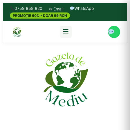
0759 858 820
WhatsApp
✉ Email
PROMOȚIE 60% • DOAR 99 RON
☰