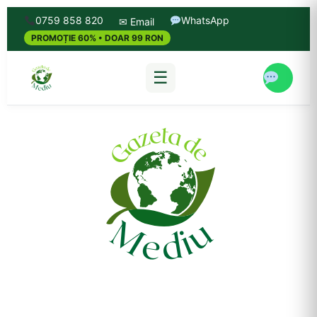
0759 858 820
WhatsApp
✉ Email
PROMOȚIE 60% • DOAR 99 RON
☰