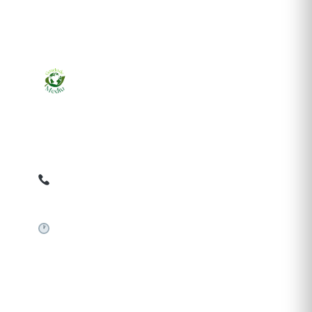
Ziarul online pentru publicarea anunțurilor obligatorii
de mediu cerute de ANMAP, APM și instituțiile
abilitate. Dovadă pe loc, acceptat în toată România.
0759 858 820
✉
gazetamediu@gmail.com
Sistem automat 24/7
SERVICII PUBLICARE
Publică anunț APM