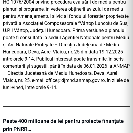
HG 1076/2004 privind procedura evaluării de mediu pentru
planuri şi programe, în vederea obţinerii avizului de mediu
pentru Amenajamentul silvic al fondului forestier proprietate
privată a Asociației Composesorale “Vârtop Luncoiu de Sus,
U.P. I Vârtop, Județul Hunedoara. Prima versiune a planului
poate fi consultată la sediul Agenției Naționale pentru Mediu
și Arii Naturale Protejate – Direcția Județeană de Mediu
Hunedoara, Deva, Aurel Vlaicu, nr. 25 din data 19.12.2025
între orele 9-14. Publicul interesat poate transmite, în scris,
comentarii şi sugestii, până în data de 06.01.2026 la ANMAP
– Direcția Județeană de Mediu Hunedoara, Deva, Aurel
Vlaicu, nr. 25, e-mail
office@djmhd.anmap.gov.ro
, în zilele de
luni-vineri, între orele 9-14.
Peste 400 milioane de lei pentru proiecte finanțate
prin PNRR…