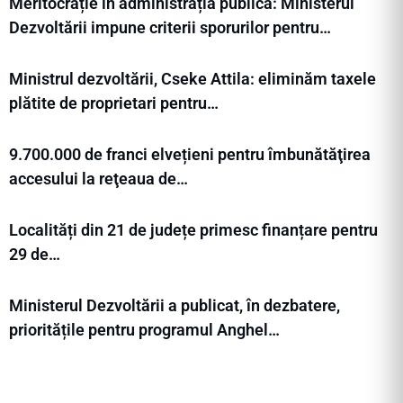
Meritocrație în administrația publică: Ministerul
Dezvoltării impune criterii sporurilor pentru…
Ministrul dezvoltării, Cseke Attila: eliminăm taxele
plătite de proprietari pentru…
9.700.000 de franci elvețieni pentru îmbunătăţirea
accesului la reţeaua de…
Localități din 21 de județe primesc finanțare pentru
29 de…
Ministerul Dezvoltării a publicat, în dezbatere,
prioritățile pentru programul Anghel…