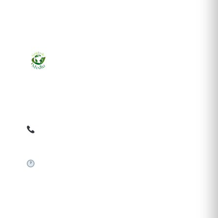
Ziarul online pentru publicarea anunțurilor obligatorii
de mediu cerute de ANMAP, APM și instituțiile
abilitate. Dovadă pe loc, acceptat în toată România.
0759 858 820
✉
gazetamediu@gmail.com
Sistem automat 24/7
SERVICII PUBLICARE
Publică anunț APM