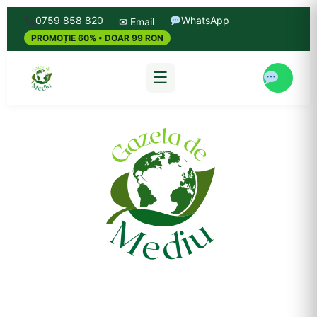
0759 858 820
WhatsApp
✉ Email
PROMOȚIE 60% • DOAR 99 RON
☰