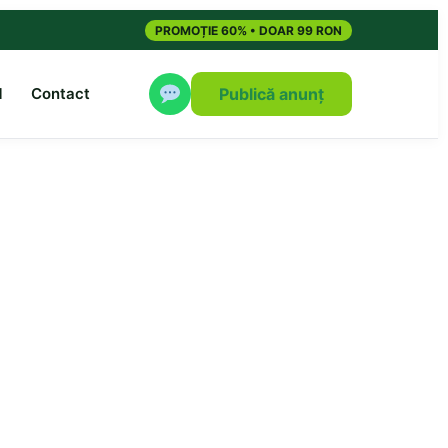
PROMOȚIE 60% • DOAR 99 RON
M
Contact
Publică anunț