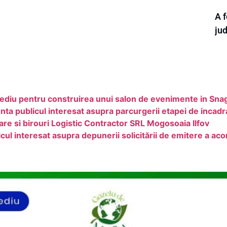
A f
ju
mediu pentru construirea unui salon de evenimente in Sna
licul interesat asupra parcurgerii etapei de incadrare
are si birouri Logistic Contractor SRL Mogosoaia Ilfov
 interesat asupra depunerii solicitării de emitere a aco