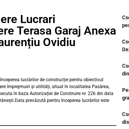
ere Lucrari
Cse
pe
ere Terasa Garaj Anexa
aurențiu Ovidiu
Cs
Dez
Cse
din
începerea lucrărilor de construcție pentru obiectivul:
re împrejmuiri și utilități, situat în localitatea Pasărea,
Pes
xecuta în baza Autorizației de Construire nr. 226 din data
gra
ănești.Data prevăzută pentru începerea lucrărilor este
Cse
di