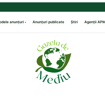
dele anunțuri
Anunțuri publicate
Știri
Agenții AP