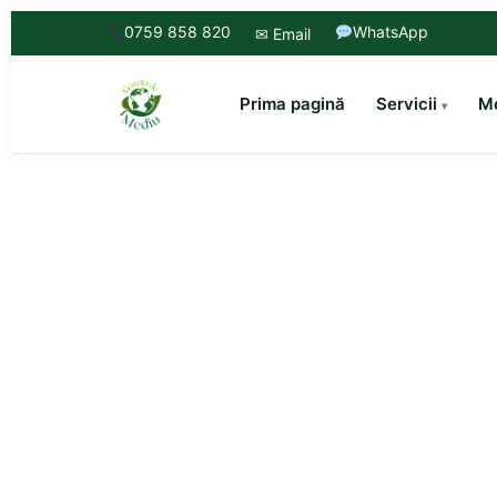
0759 858 820
WhatsApp
✉ Email
Prima pagină
Servicii
Mo