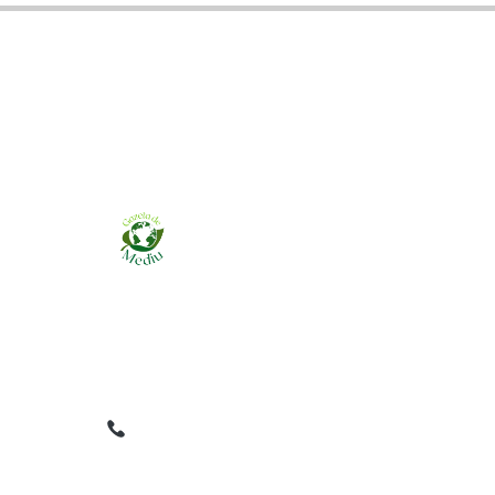
Ziarul online pentru publicarea anunțurilor
obligatorii de mediu cerute de ANMAP, APM și
instituțiile abilitate. Dovadă pe loc, acceptat în
toată România.
0759 858 820
✉
gazetamediu@gmail.com