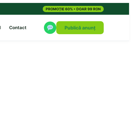
PROMOȚIE 60% • DOAR 99 RON
M
Contact
Publică anunț