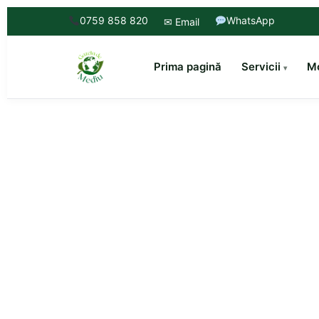
0759 858 820
WhatsApp
✉ Email
Prima pagină
Servicii
Mo