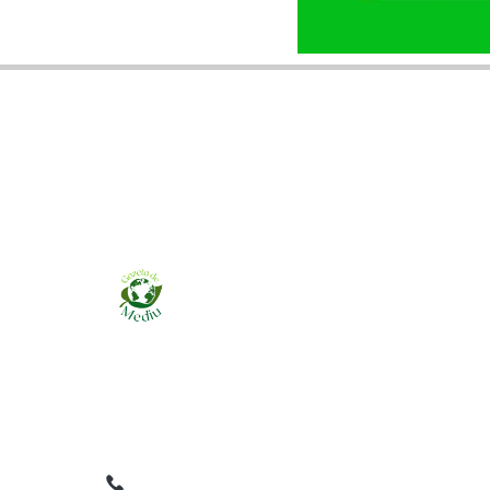
Ziarul online pentru publicarea anunțurilor
obligatorii de mediu cerute de ANMAP, APM și
instituțiile abilitate. Dovadă pe loc, acceptat în
toată România.
0759 858 820