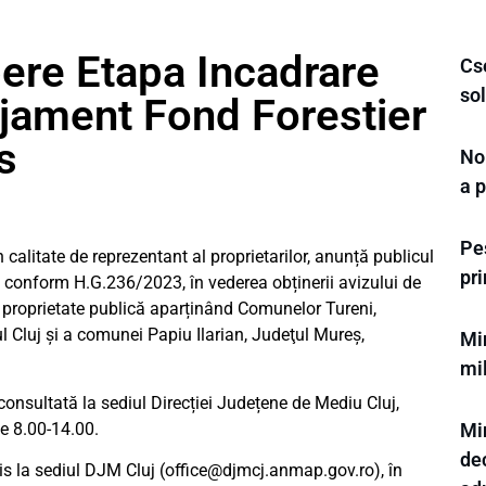
ere Etapa Incadrare
Cs
sol
ament Fond Forestier
s
Noi
a p
Pes
n calitate de reprezentant al proprietarilor, anunță publicul
pr
, conform H.G.236/2023, în vederea obținerii avizului de
proprietate publică aparținând Comunelor Tureni,
l Cluj şi a comunei Papiu Ilarian, Judeţul Mureş,
Mi
mil
onsultată la sediul Direcției Județene de Mediu Cluj,
le 8.00-14.00.
Min
de
is la sediul DJM Cluj (
office@djmcj.anmap.gov.ro
), în