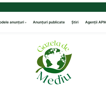
dele anunțuri
Anunțuri publicate
Știri
Agenții AP