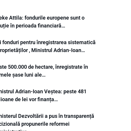
eke Attila: fondurile europene sunt o
uție în perioada financiară…
 fonduri pentru înregistrarea sistematică
roprietăților , Ministrul Adrian-Ioan…
te 500.000 de hectare, înregistrate în
imele șase luni ale…
nistrul Adrian-Ioan Veștea: peste 481
ioane de lei vor finanța…
isterul Dezvoltării a pus în transparență
cizională propunerile reformei