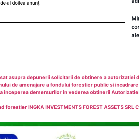
ad
 de-al doilea anunț.
Min
con
al
at asupra depunerii solicitarii de obtinere a autorizatiei
ui de amenajare a fondului forestier public si incadrare
inceperea demersurilor in vederea obtinerii Autorizatiei
fond forestier INGKA INVESTMENTS FOREST ASSETS SRL C