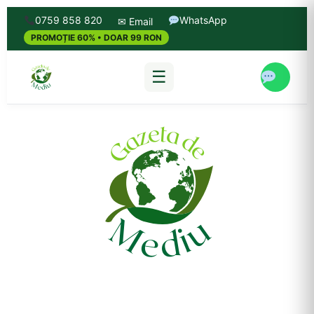
0759 858 820
WhatsApp
✉ Email
PROMOȚIE 60% • DOAR 99 RON
☰