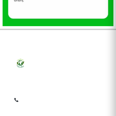
Ziarul online pentru publicarea anunțurilor obligatorii
de mediu cerute de ANMAP, APM și instituțiile
abilitate. Dovadă pe loc, acceptat în toată România.
0759 858 820
✉
gazetamediu@gmail.com