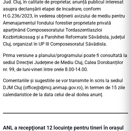
Jud. Cluj, în calitate de proprietar, anunță publicul interesat
asupra declanșării etapei de încadrare, conform
H.G.236/2023, în vederea obținerii avizului de mediu pentru
Amenajamentul fondului forestier proprietate privată
aparținând Composesoratului Tordaszentlaszloi
Kozbirtokossag și a Parohihei Reformate Săvădisla, județul
Cluj, organizat în UP III Composesoratul Săvădisla.
Prima versiune a planului/programului poate fi consultată la
sediul Direcției Județene de Mediu Cluj, Calea Dorobanților
nr. 99, de luni-vineri între orele 8.00-14.00.
Comentariile și sugestiile se vor transmite în scris la sediul
DJM Cluj (
office@djmcj.anmap.gov.ro
), în termen de 15 zile
calendaristice de la data celui de-al doilea anunț.
ANL a recepţionat 12 locuinţe pentru tineri în orașul