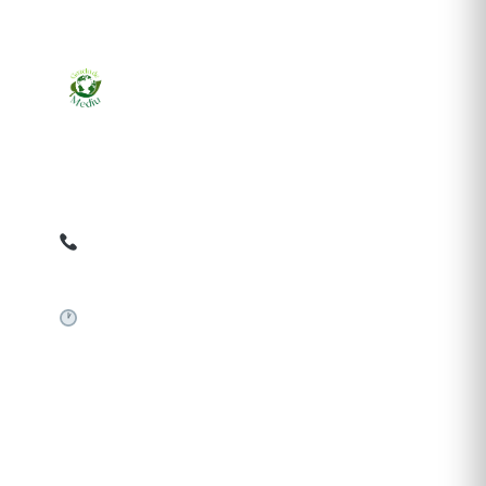
Ziarul online pentru publicarea anunțurilor obligatorii
de mediu cerute de ANMAP, APM și instituțiile
abilitate. Dovadă pe loc, acceptat în toată România.
0759 858 820
✉
gazetamediu@gmail.com
Sistem automat 24/7
SERVICII PUBLICARE
Publică anunț APM
Autorizație construire