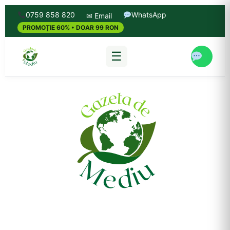
0759 858 820
WhatsApp
✉ Email
PROMOȚIE 60% • DOAR 99 RON
☰