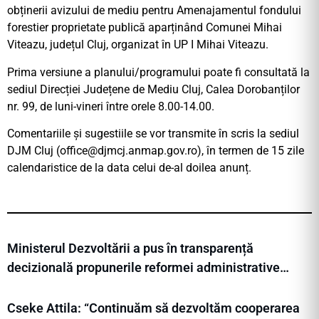
obținerii avizului de mediu pentru Amenajamentul fondului
forestier proprietate publică aparținând Comunei Mihai
Viteazu, județul Cluj, organizat în UP I Mihai Viteazu.
Prima versiune a planului/programului poate fi consultată la
sediul Direcției Județene de Mediu Cluj, Calea Dorobanților
nr. 99, de luni-vineri între orele 8.00-14.00.
Comentariile și sugestiile se vor transmite în scris la sediul
DJM Cluj (
office@djmcj.anmap.gov.ro
), în termen de 15 zile
calendaristice de la data celui de-al doilea anunț.
Ministerul Dezvoltării a pus în transparență
decizională propunerile reformei administrative…
Cseke Attila: “Continuăm să dezvoltăm cooperarea