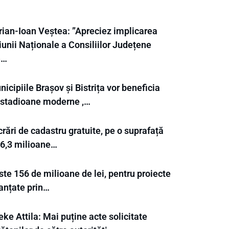
rian-Ioan Veștea: ”Apreciez implicarea
unii Naționale a Consiliilor Județene
n…
icipiile Brașov și Bistrița vor beneficia
 stadioane moderne ,…
rări de cadastru gratuite, pe o suprafață
 6,3 milioane…
te 156 de milioane de lei, pentru proiecte
nanțate prin…
ke Attila: Mai puține acte solicitate