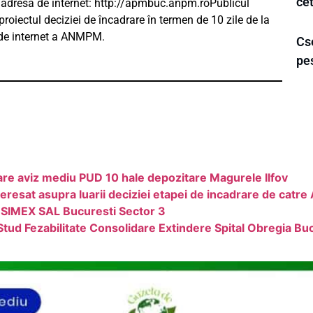
cet
 adresă de internet: http://apmbuc.anpm.roPublicul
proiectul deciziei de încadrare în termen de 10 zile de la
 de internet a ANMPM.
Cse
pe
re aviz mediu PUD 10 hale depozitare Magurele Ilfov
esat asupra luarii deciziei etapei de incadrare de catre 
 SIMEX SAL Bucuresti Sector 3
Stud Fezabilitate Consolidare Extindere Spital Obregia Bu