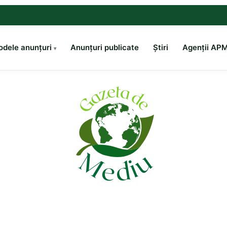
dele anunțuri
Anunțuri publicate
Știri
Agenții AP