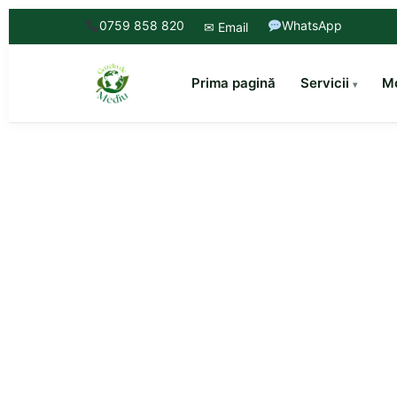
0759 858 820
WhatsApp
✉ Email
Prima pagină
Servicii
Mo