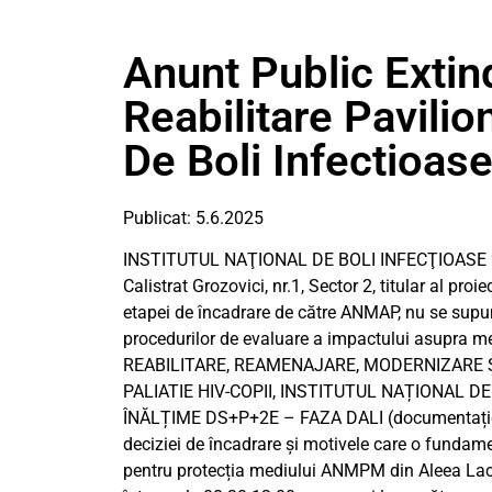
Anunt Public Extin
Reabilitare Pavilion
De Boli Infectioas
Publicat: 5.6.2025
INSTITUTUL NAŢIONAL DE BOLI INFECŢIOASE “Prof.
Calistrat Grozovici, nr.1, Sector 2, titular al proi
etapei de încadrare de către ANMAP, nu se supun
procedurilor de evaluare a impactului asupra 
REABILITARE, REAMENAJARE, MODERNIZARE Ș
PALIATIE HIV-COPII, INSTITUTUL NAȚIONAL DE
ÎNĂLȚIME DS+P+2E – FAZA DALI (documentație de 
deciziei de încadrare și motivele care o fundame
pentru protecția mediului ANMPM din Aleea Lacul Mo