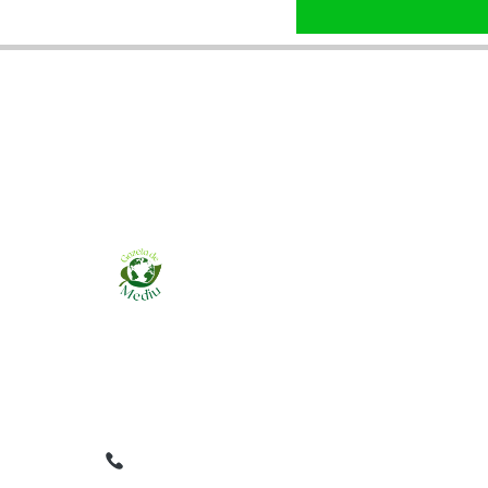
Ziarul online pentru publicarea anunțurilor
obligatorii de mediu cerute de ANMAP, APM și
instituțiile abilitate. Dovadă pe loc, acceptat în
toată România.
0759 858 820