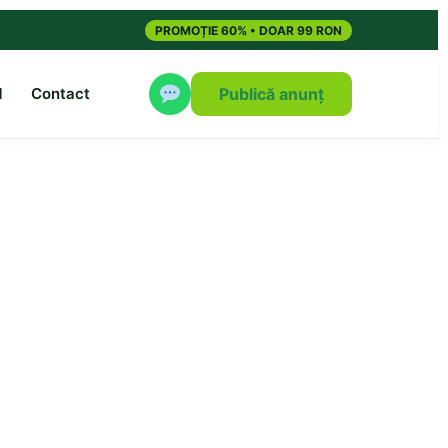
PROMOȚIE 60% • DOAR 99 RON
M
Contact
Publică anunț