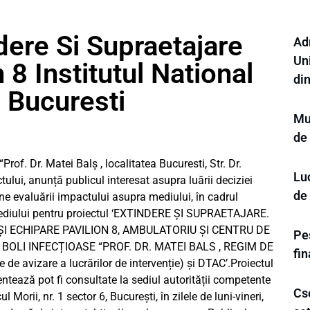
dere Si Supraetajare
Ad
Uni
 8 Institutul National
di
e Bucuresti
Mun
de
 Dr. Matei Balş , localitatea Bucuresti, Str. Dr.
Luc
ectului, anunță publicul interesat asupra luării deciziei
de
e evaluării impactului asupra mediului, în cadrul
mediului pentru proiectul ‘EXTINDERE ȘI SUPRAETAJARE.
I ECHIPARE PAVILION 8, AMBULATORIU ȘI CENTRU DE
Pes
 BOLI INFECȚIOASE “PROF. DR. MATEI BALS , REGIM DE
fi
avizare a lucrărilor de intervenție) și DTAC’.Proiectul
ntează pot fi consultate la sediul autorității competente
Cse
rii, nr. 1 sector 6, București, în zilele de luni-vineri,