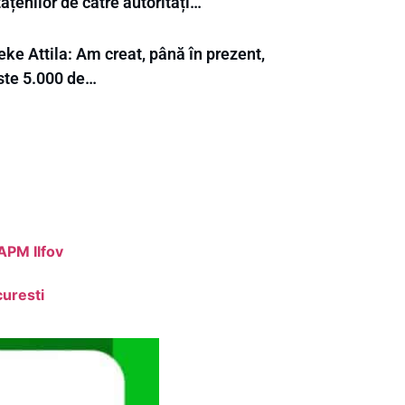
ățenilor de către autorități…
ke Attila: Am creat, până în prezent,
ste 5.000 de…
APM Ilfov
curesti