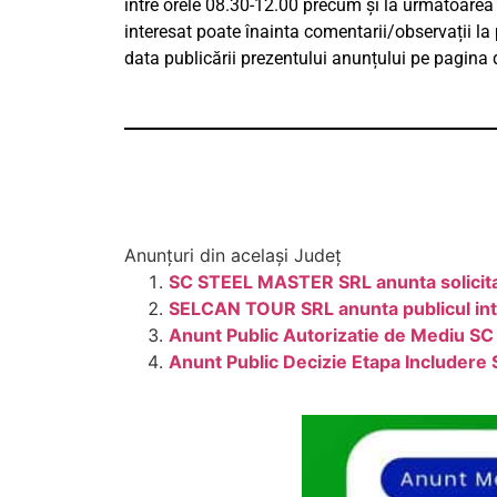
între orele 08.30-12.00 precum și la următoarea
interesat poate înainta comentarii/observații la 
data publicării prezentului anunțului pe pagina
Anunțuri din același Județ
SC STEEL MASTER SRL anunta solicita
SELCAN TOUR SRL anunta publicul inter
Anunt Public Autorizatie de Mediu SC
Anunt Public Decizie Etapa Includere 