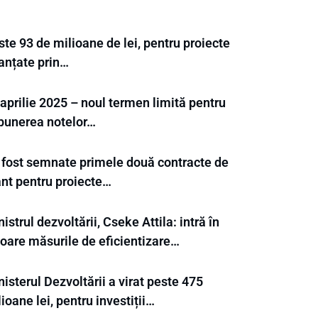
te 93 de milioane de lei, pentru proiecte
nanțate prin…
aprilie 2025 – noul termen limită pentru
punerea notelor…
 fost semnate primele două contracte de
ant pentru proiecte…
istrul dezvoltării, Cseke Attila: intră în
goare măsurile de eficientizare…
isterul Dezvoltării a virat peste 475
ioane lei, pentru investiții…