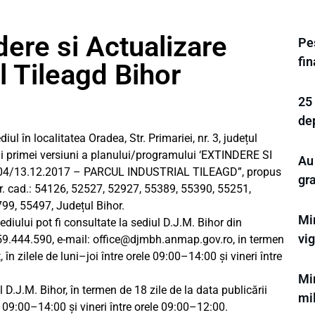
dere si Actualizare
Pes
fi
l Tileagd Bihor
25 
de
l în localitatea Oradea, Str. Primariei, nr. 3, județul
rii primei versiuni a planului/programului ‘EXTINDERE SI
Au
04/13.12.2017 – PARCUL INDUSTRIAL TILEAGD”, propus
gr
r. cad.: 54126, 52527, 52927, 55389, 55390, 55251,
99, 55497, Județul Bihor.
Min
diului pot fi consultate la sediul D.J.M. Bihor din
vi
259.444.590, e-mail:
office@djmbh.anmap.gov.ro
, in termen
 în zilele de luni–joi între orele 09:00–14:00 și vineri între
Min
l D.J.M. Bihor, în termen de 18 zile de la data publicării
mil
le 09:00–14:00 și vineri între orele 09:00–12:00.