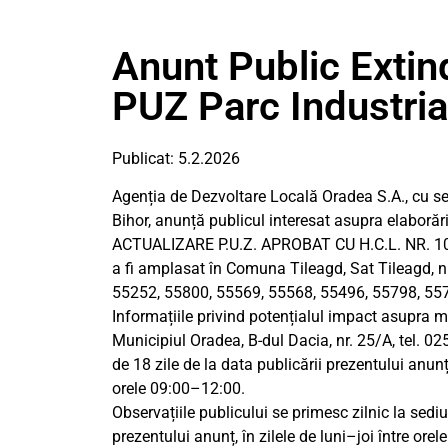
Anunt Public Extin
PUZ Parc Industria
Publicat: 5.2.2026
Agenția de Dezvoltare Locală Oradea S.A., cu sediu
Bihor, anunță publicul interesat asupra elaboră
ACTUALIZARE P.U.Z. APROBAT CU H.C.L. NR. 1
a fi amplasat în Comuna Tileagd, Sat Tileagd, n
55252, 55800, 55569, 55568, 55496, 55798, 557
Informațiile privind potențialul impact asupra me
Municipiul Oradea, B-dul Dacia, nr. 25/A, tel. 0
de 18 zile de la data publicării prezentului anunț,
orele 09:00–12:00.
Observațiile publicului se primesc zilnic la sediu
prezentului anunț, în zilele de luni–joi între ore