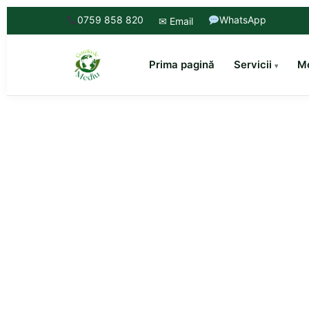
0759 858 820
WhatsApp
✉ Email
Prima pagină
Servicii
Mo