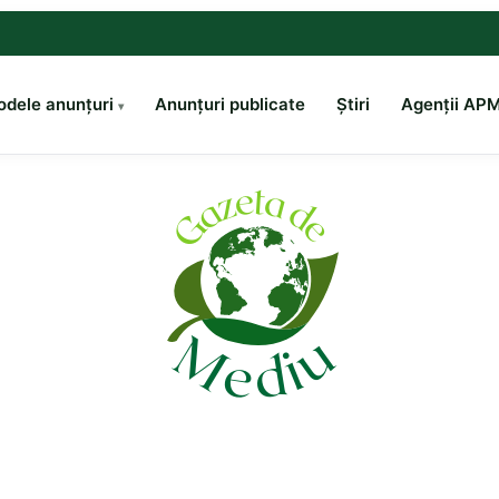
dele anunțuri
Anunțuri publicate
Știri
Agenții AP