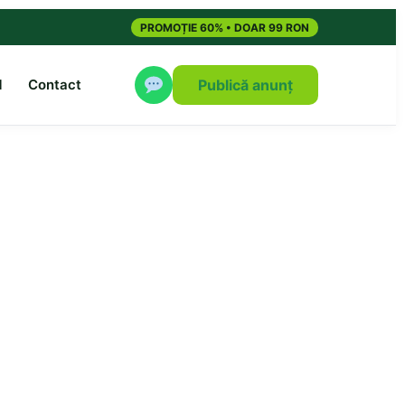
PROMOȚIE 60% • DOAR 99 RON
M
Contact
Publică anunț