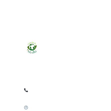
Ziarul online pentru publicarea anunțurilor
obligatorii de mediu cerute de ANMAP, APM și
instituțiile abilitate. Dovadă pe loc, acceptat în
toată România.
0759 858 820
✉
gazetamediu@gmail.com
Sistem automat 24/7