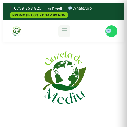
0759 858 820
WhatsApp
✉ Email
PROMOȚIE 60% • DOAR 99 RON
☰