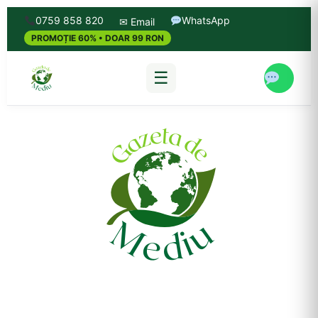
0759 858 820
WhatsApp
✉ Email
PROMOȚIE 60% • DOAR 99 RON
☰