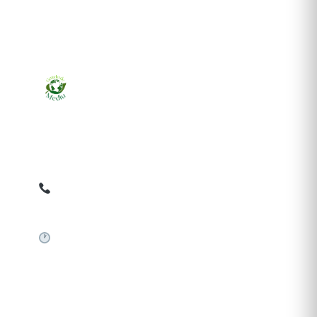
Ziarul online pentru publicarea anunțurilor obligatorii
de mediu cerute de ANMAP, APM și instituțiile
abilitate. Dovadă pe loc, acceptat în toată România.
0759 858 820
✉
gazetamediu@gmail.com
Sistem automat 24/7
SERVICII PUBLICARE
Publică anunț APM